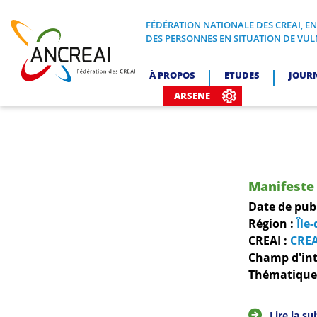
Skip
to
FÉDÉRATION NATIONALE DES CREAI, E
FÉDÉRATION NATIONALE DES CREA
DES PERSONNES EN SITUATION DE VUL
content
ANCREAI
À PROPOS
ETUDES
JOUR
ARSENE
Manifeste 
Date de pub
Région :
Île
CREAI :
CREA
Champ d'int
Thématiques
Lire la su