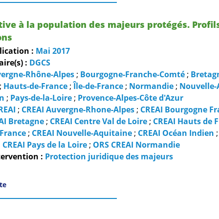
tive à la population des majeurs protégés. Profil
ons
lication :
Mai
2017
re(s) :
DGCS
ergne-Rhône-Alpes
;
Bourgogne-Franche-Comté
;
Bretag
;
Hauts-de-France
;
Île-de-France
;
Normandie
;
Nouvelle-
en
;
Pays-de-la-Loire
;
Provence-Alpes-Côte d'Azur
REAI
;
CREAI Auvergne-Rhone-Alpes
;
CREAI Bourgogne Fr
AI Bretagne
;
CREAI Centre Val de Loire
;
CREAI Hauts de 
 France
;
CREAI Nouvelle-Aquitaine
;
CREAI Océan Indien
;
CREAI Pays de la Loire
;
ORS CREAI Normandie
ervention :
Protection juridique des majeurs
ite