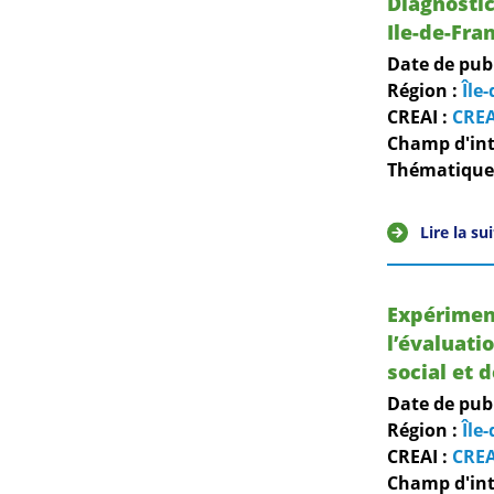
Diagnostic
Ile-de-Fra
Date de pub
Région :
Île
CREAI :
CREA
Champ d'int
Thématiques
Lire la su
Expériment
l’évaluati
social et 
Date de pub
Région :
Île
CREAI :
CREA
Champ d'int