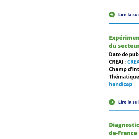
Lire la su
Expériment
du secteur
Date de pub
CREAI :
CREA
Champ d'int
Thématiques
handicap
Lire la su
Diagnostic
de-France