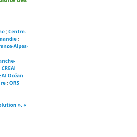
ne
;
Centre-
mandie
;
ence-Alpes-
anche-
;
CREAI
EAI Océan
ire
;
ORS
lution », «