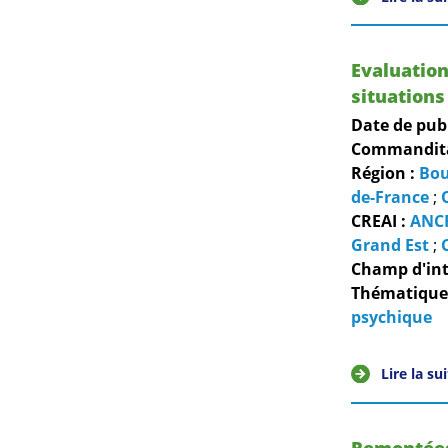
Evaluation
situations
Date de pub
Commanditai
Région :
Bou
de-France
;
CREAI :
ANC
Grand Est
;
Champ d'int
Thématiques
psychique
Lire la su
Remontées 