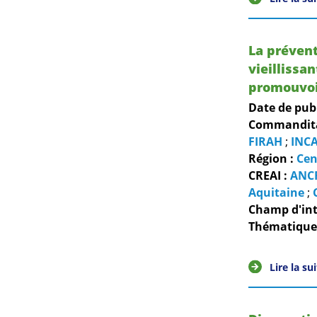
La préven
vieillissa
promouvoi
Date de pub
Commanditai
FIRAH
;
INC
Région :
Cen
CREAI :
ANC
Aquitaine
;
Champ d'int
Thématiques
Lire la su