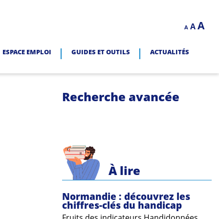
Decrease
Reset
In
A
A
LITÉ.
A
font
font
size.
fo
size.
ESPACE EMPLOI
GUIDES ET OUTILS
ACTUALITÉS
siz
Recherche avancée
À lire
Normandie : découvrez les
chiffres-clés du handicap
Fruits des indicateurs Handidonnées,