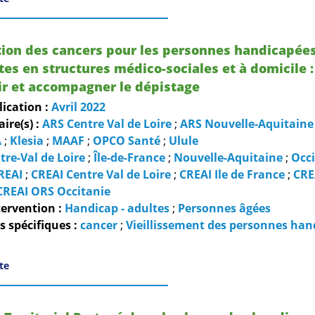
tion des cancers pour les personnes handicapée
ntes en structures médico-sociales et à domicile :
r et accompagner le dépistage
lication :
Avril
2022
re(s) :
ARS Centre Val de Loire
;
ARS Nouvelle-Aquitaine
A
;
Klesia
;
MAAF
;
OPCO Santé
;
Ulule
tre-Val de Loire
;
Île-de-France
;
Nouvelle-Aquitaine
;
Occi
REAI
;
CREAI Centre Val de Loire
;
CREAI Ile de France
;
CRE
CREAI ORS Occitanie
ervention :
Handicap - adultes
;
Personnes âgées
 spécifiques :
cancer
;
Vieillissement des personnes han
ite