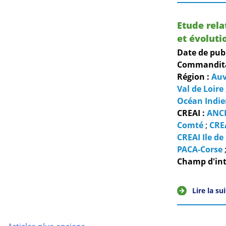
Etude rela
et évoluti
Date de pub
Commanditai
Région :
Auv
Val de Loire
Océan Indi
CREAI :
ANC
Comté
;
CRE
CREAI Ile de
PACA-Corse
Champ d'int
Lire la su