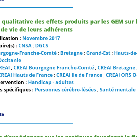
 qualitative des effets produits par les GEM sur 
 de vie de leurs adhérents
lication :
Novembre
2017
re(s) :
CNSA
;
DGCS
rgogne-Franche-Comté
;
Bretagne
;
Grand-Est
;
Hauts-de
Occitanie
REAI
;
CREAI Bourgogne Franche-Comté
;
CREAI Bretagne
CREAI Hauts de France
;
CREAI Ile de France
;
CREAI ORS O
ervention :
Handicap - adultes
 spécifiques :
Personnes cérébro-lésées
;
Santé mentale
ite
d’expériences sur les pratiques favorisant la fl