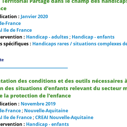
 Territorial Partagé dans le champ des handicap
nce
lication :
Janvier
2020
-de-France
I Ile de France
ervention :
Handicap - adultes
;
Handicap - enfants
 spécifiques :
Handicaps rares / situations complexes d
ite
ation des conditions et des outils nécessaires 
on des situations d’enfants relevant du secteur 
de la protection de l’enfance
lication :
Novembre
2019
-de-France
;
Nouvelle-Aquitaine
I Ile de France
;
CREAI Nouvelle-Aquitaine
ervention :
Handicap - enfants