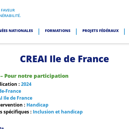
N FAVEUR
I, EN FAVEUR DES PERSONNES EN SITUATION DE VULNÉRABI
NÉRABILITÉ.
NÉES NATIONALES
FORMATIONS
PROJETS FÉDÉRAUX
CREAI Ile de France
– Pour notre participation
lication :
2024
-de-France
I Ile de France
ervention :
Handicap
 spécifiques :
Inclusion et handicap
ite