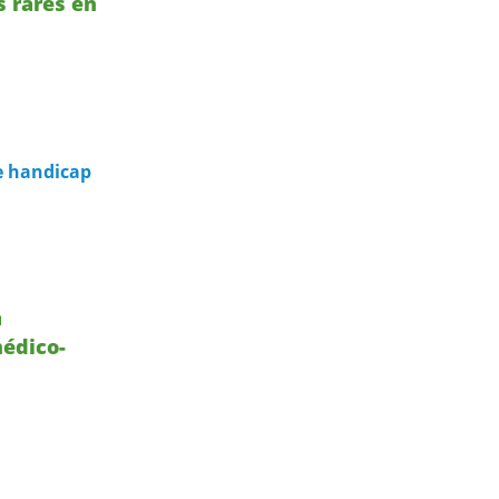
s rares en
e handicap
à
médico-