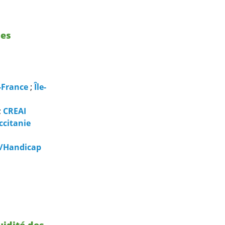
les
-France
;
Île-
;
CREAI
ccitanie
 /Handicap
uidité des