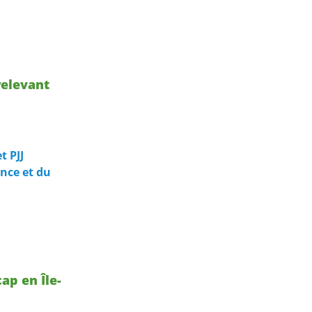
relevant
t PJJ
ance et du
ap en Île-