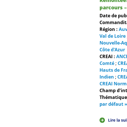
parcours –
Date de pub
Commanditai
Région :
Auv
Val de Loire
Nouvelle-Aq
Côte d'Azur
CREAI :
ANC
Comté
;
CRE
Hauts de Fr
Indien
;
CRE
CREAI Norm
Champ d'int
Thématiques
par défaut »
Lire la su