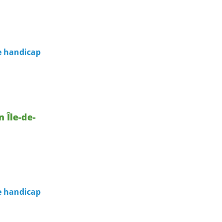
e handicap
 Île-de-
e handicap