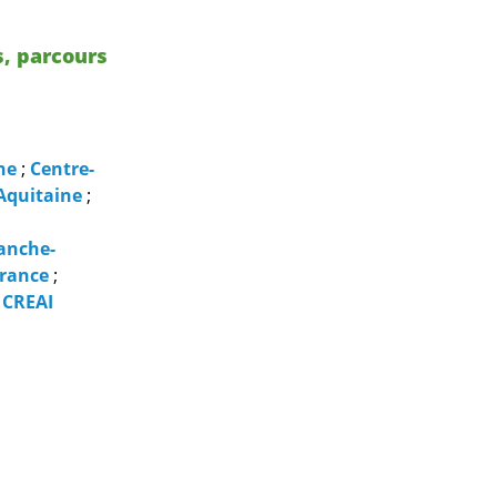
s, parcours
ne
;
Centre-
Aquitaine
;
anche-
France
;
;
CREAI