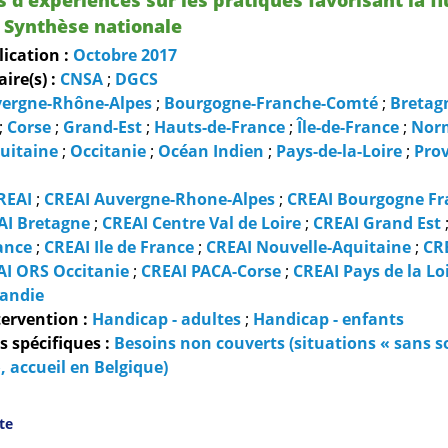
 Synthèse nationale
lication :
Octobre
2017
re(s) :
CNSA
;
DGCS
ergne-Rhône-Alpes
;
Bourgogne-Franche-Comté
;
Bretag
;
Corse
;
Grand-Est
;
Hauts-de-France
;
Île-de-France
;
Nor
uitaine
;
Occitanie
;
Océan Indien
;
Pays-de-la-Loire
;
Prov
REAI
;
CREAI Auvergne-Rhone-Alpes
;
CREAI Bourgogne Fr
AI Bretagne
;
CREAI Centre Val de Loire
;
CREAI Grand Est
ance
;
CREAI Ile de France
;
CREAI Nouvelle-Aquitaine
;
CR
AI ORS Occitanie
;
CREAI PACA-Corse
;
CREAI Pays de la Lo
andie
ervention :
Handicap - adultes
;
Handicap - enfants
 spécifiques :
Besoins non couverts (situations « sans so
, accueil en Belgique)
ite