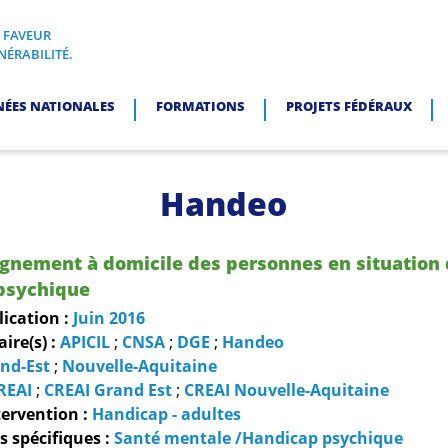
N FAVEUR
I, EN FAVEUR DES PERSONNES EN SITUATION DE VULNÉRABI
NÉRABILITÉ.
NÉES NATIONALES
FORMATIONS
PROJETS FÉDÉRAUX
Handeo
gnement à domicile des personnes en situation
psychique
lication :
Juin
2016
re(s) :
APICIL
;
CNSA
;
DGE
;
Handeo
nd-Est
;
Nouvelle-Aquitaine
REAI
;
CREAI Grand Est
;
CREAI Nouvelle-Aquitaine
ervention :
Handicap - adultes
 spécifiques :
Santé mentale /Handicap psychique