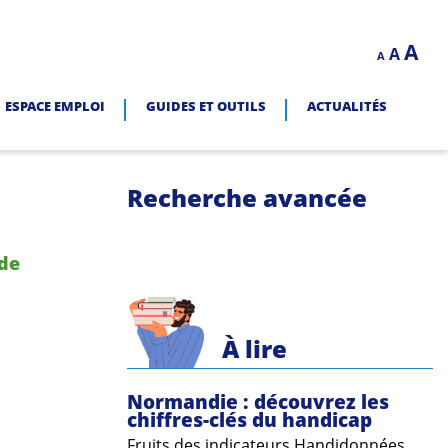
Decrease
Reset
In
A
A
LITÉ.
A
font
font
size.
fo
size.
ESPACE EMPLOI
GUIDES ET OUTILS
ACTUALITÉS
siz
Recherche avancée
 de
À lire
Normandie : découvrez les
chiffres-clés du handicap
Fruits des indicateurs Handidonnées,