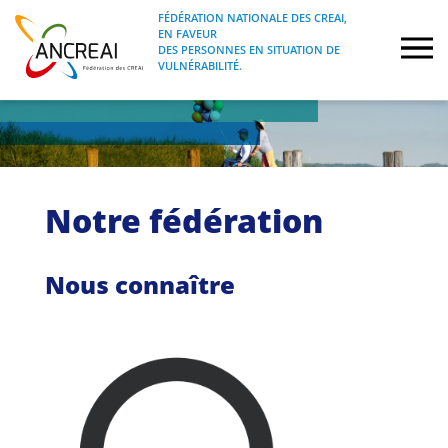
Skip
FÉDÉRATION NATIONALE DES CREAI,
to
EN FAVEUR
FÉDÉRATION NATIONALE DES CREAI, EN
ANCREAI
DES PERSONNES EN SITUATION DE
content
FAVEUR DES PERSONNES EN SITUATION
VULNÉRABILITÉ.
DE VULNÉRABILITÉ.
À propos
Etudes
Notre fédération
Journées nationales
Nous connaître
Formations
Projets Fédéraux
Espace emploi