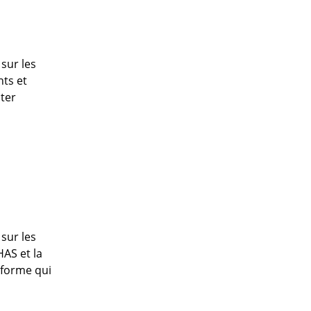
 sur les
nts et
cter
 sur les
AS et la
éforme qui