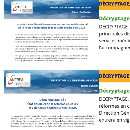
DÉCRYPTAGE
Décryptage 
DECRYPTAGE, la
principales di
services médic
l’accompagnem
DÉCRYPTAGE
Décryptage 
DECRYPTAGE, la
réformes en c
Direction Gén
entrera en vig