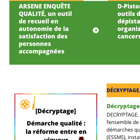
ARSENE ENQUÊTE
D-Pisto
QUALITÉ, un outil
outils 
de recueil en
dépist
autonomie de la
organi
satisfaction des
cancer
personnes
accompagnées
DÉCRYPTAGE
Décryptage 
DECRYPTAGE, la
l’ensemble de
démarches qua
(ESSMS), insta