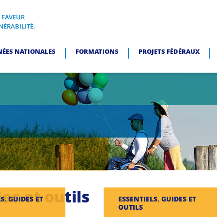
N FAVEUR
I, EN FAVEUR DES PERSONNES EN SITUATION DE VULNÉRABI
NÉRABILITÉ.
NÉES NATIONALES
FORMATIONS
PROJETS FÉDÉRAUX
es et outils
, 
, 
LS
GUIDES ET
ESSENTIELS
GUIDES ET
OUTILS