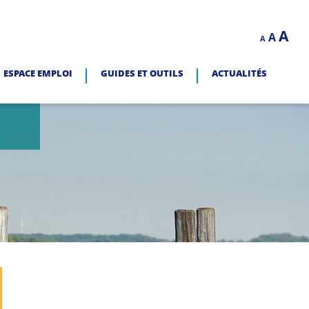
Decrease
Reset
In
A
A
LITÉ.
A
font
font
size.
fo
size.
ESPACE EMPLOI
GUIDES ET OUTILS
ACTUALITÉS
siz