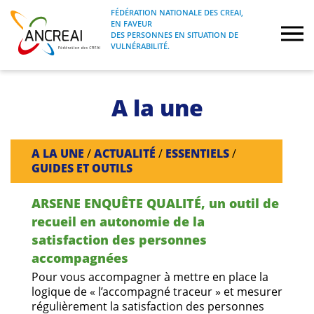
Skip
FÉDÉRATION NATIONALE DES CREAI,
to
EN FAVEUR
FÉDÉRATION NATIONALE DES CREAI, EN
ANCREAI
DES PERSONNES EN SITUATION DE
content
FAVEUR DES PERSONNES EN SITUATION
VULNÉRABILITÉ.
DE VULNÉRABILITÉ.
À propos
A la une
Etudes
A LA UNE
/
ACTUALITÉ
/
ESSENTIELS
/
Journées nationales
GUIDES ET OUTILS
ARSENE ENQUÊTE QUALITÉ, un outil de
Formations
recueil en autonomie de la
satisfaction des personnes
Projets Fédéraux
accompagnées
Pour vous accompagner à mettre en place la
Espace emploi
logique de « l’accompagné traceur » et mesurer
régulièrement la satisfaction des personnes