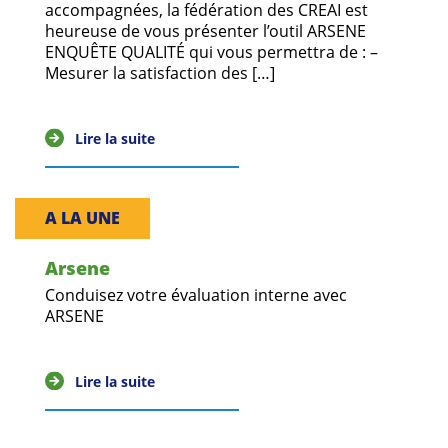
Guides et outils
accompagnées, la fédération des CREAI est
heureuse de vous présenter l’outil ARSENE
ENQUÊTE QUALITÉ qui vous permettra de : –
Actualités
Mesurer la satisfaction des […]
ARSENE
Lire la suite
A LA UNE
Arsene
Conduisez votre évaluation interne avec
ARSENE
Lire la suite