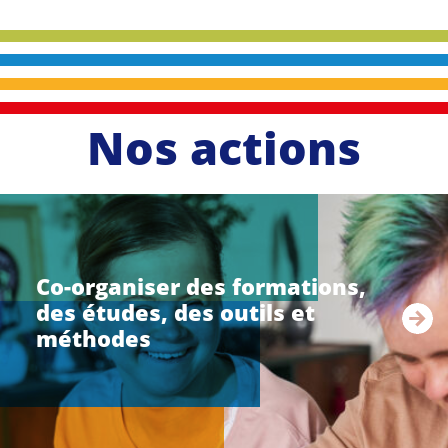
Nos actions
li
r
e
Co-organiser des formations,
l
des études, des outils et
a
s
méthodes
u
i
t
e