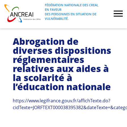
Skip
FÉDÉRATION NATIONALE DES CREAI,
to
EN FAVEUR
FÉDÉRATION NATIONALE DES CREAI, EN
ANCREAI
DES PERSONNES EN SITUATION DE
content
FAVEUR DES PERSONNES EN SITUATION
VULNÉRABILITÉ.
DE VULNÉRABILITÉ.
À propos
Abrogation de
diverses dispositions
Etudes
réglementaires
relatives aux aides à
Journées nationales
la scolarité à
Formations
l’éducation nationale
Projets Fédéraux
https://www.legifrance.gouv.fr/affichTexte.do?
cidTexte=JORFTEXT000038395382&dateTexte=&catego
Espace emploi