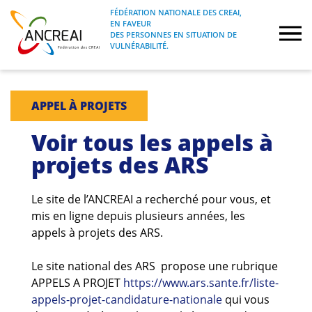
Skip
FÉDÉRATION NATIONALE DES CREAI,
to
EN FAVEUR
FÉDÉRATION NATIONALE DES CREAI, EN
ANCREAI
DES PERSONNES EN SITUATION DE
content
FAVEUR DES PERSONNES EN SITUATION
VULNÉRABILITÉ.
DE VULNÉRABILITÉ.
À propos
APPEL À PROJETS
Etudes
Voir tous les appels à
projets des ARS
Journées nationales
Le site de l’ANCREAI a recherché pour vous, et
Formations
mis en ligne depuis plusieurs années, les
appels à projets des ARS.
Projets Fédéraux
Le site national des ARS propose une rubrique
Espace emploi
APPELS A PROJET
https://www.ars.sante.fr/liste-
appels-projet-candidature-nationale
qui vous