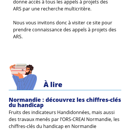
donne accès à tous les appels à projets des
Guides et outils
ARS par une recherche multicritère.
Actualités
Nous vous invitons donc à visiter ce site pour
prendre connaissance des appels à projets des
ARSENE
ARS.
À lire
Normandie : découvrez les chiffres-clés
du handicap
Fruits des indicateurs Handidonnées, mais aussi
des travaux menés par l’ORS-CREAI Normandie, les
chiffres-clés du handicap en Normandie