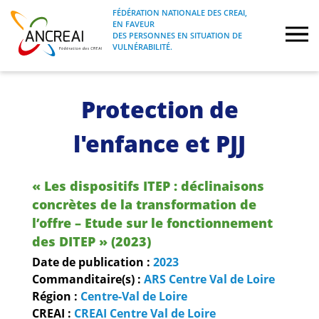
Skip
FÉDÉRATION NATIONALE DES CREAI,
to
EN FAVEUR
FÉDÉRATION NATIONALE DES CREAI, EN
ANCREAI
DES PERSONNES EN SITUATION DE
content
FAVEUR DES PERSONNES EN SITUATION
VULNÉRABILITÉ.
DE VULNÉRABILITÉ.
À propos
Protection de
Etudes
l'enfance et PJJ
Journées nationales
« Les dispositifs ITEP : déclinaisons
concrètes de la transformation de
Formations
l’offre – Etude sur le fonctionnement
des DITEP » (2023)
Projets Fédéraux
Date de publication :
2023
Commanditaire(s) :
ARS Centre Val de Loire
Espace emploi
Région :
Centre-Val de Loire
CREAI :
CREAI Centre Val de Loire