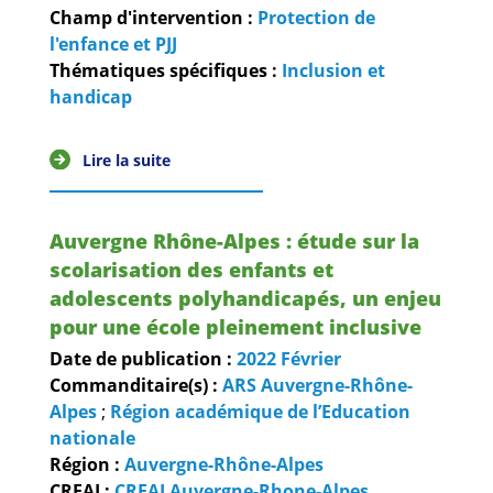
Guides et outils
Champ d'intervention :
Protection de
l'enfance et PJJ
Actualités
Thématiques spécifiques :
Inclusion et
handicap
ARSENE
Lire la suite
Auvergne Rhône-Alpes : étude sur la
scolarisation des enfants et
adolescents polyhandicapés, un enjeu
pour une école pleinement inclusive
Date de publication :
2022
Février
Commanditaire(s) :
ARS Auvergne-Rhône-
Alpes
;
Région académique de l’Education
nationale
Région :
Auvergne-Rhône-Alpes
CREAI :
CREAI Auvergne-Rhone-Alpes