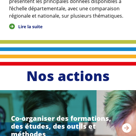
présentent les principales données disponibles à
l’échelle départementale, avec une comparaison
régionale et nationale, sur plusieurs thématiques.
Lire la suite
Nos actions
li
r
e
Co-organiser des formations,
l
des études, des outils et
a
s
méthodes