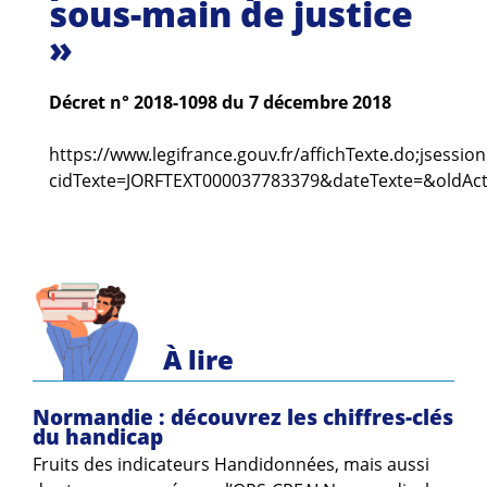
sous-main de justice
Guides et outils
»
Actualités
Décret n° 2018-1098 du 7 décembre 2018
ARSENE
https://www.legifrance.gouv.fr/affichTexte.do;jses
cidTexte=JORFTEXT000037783379&dateTexte=&oldAc
À lire
Normandie : découvrez les chiffres-clés
du handicap
Fruits des indicateurs Handidonnées, mais aussi