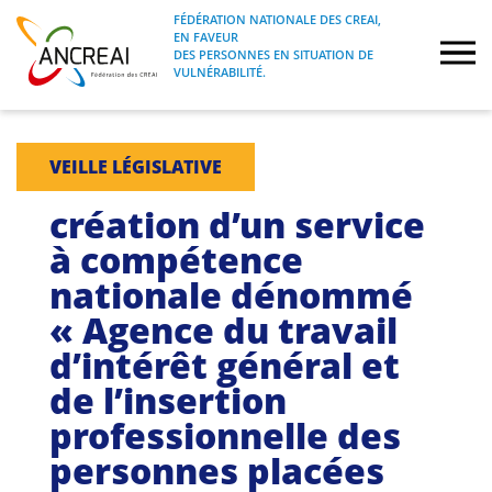
Skip
FÉDÉRATION NATIONALE DES CREAI,
to
EN FAVEUR
FÉDÉRATION NATIONALE DES CREAI, EN
ANCREAI
DES PERSONNES EN SITUATION DE
content
FAVEUR DES PERSONNES EN SITUATION
VULNÉRABILITÉ.
DE VULNÉRABILITÉ.
À propos
VEILLE LÉGISLATIVE
Etudes
création d’un service
à compétence
Journées nationales
nationale dénommé
« Agence du travail
Formations
d’intérêt général et
Projets Fédéraux
de l’insertion
professionnelle des
Espace emploi
personnes placées