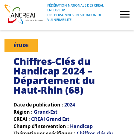
Skip
FÉDÉRATION NATIONALE DES CREAI,
to
EN FAVEUR
FÉDÉRATION NATIONALE DES CREAI, EN
ANCREAI
DES PERSONNES EN SITUATION DE
content
FAVEUR DES PERSONNES EN SITUATION
VULNÉRABILITÉ.
DE VULNÉRABILITÉ.
À propos
ÉTUDE
Etudes
Chiffres-Clés du
Handicap 2024 –
Journées nationales
Département du
Haut-Rhin (68)
Formations
Projets Fédéraux
Date de publication :
2024
Région :
Grand-Est
CREAI :
CREAI Grand Est
Espace emploi
Champ d'intervention :
Handicap
Thématiques spécifiques :
Chiffres-clés du