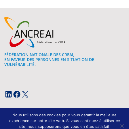
FÉDÉRATION NATIONALE DES CREAI,
EN FAVEUR DES PERSONNES EN SITUATION DE
VULNÉRABILITÉ.
LinkedIn
Facebook
X
Nous utilisons des cookies pour vous garantir la meilleure
expérience sur notre site web. Si vous continuez à utiliser ce
site, nous supposerons que vous en êtes satisfait.
Mentions légales