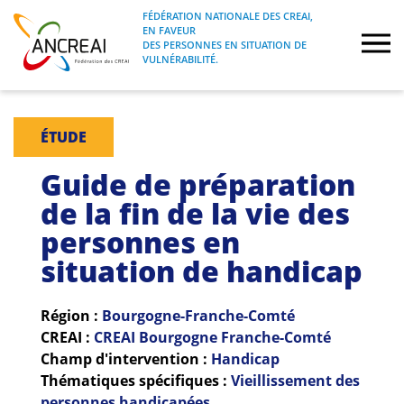
Skip
FÉDÉRATION NATIONALE DES CREAI,
to
EN FAVEUR
FÉDÉRATION NATIONALE DES CREAI, EN
ANCREAI
DES PERSONNES EN SITUATION DE
content
FAVEUR DES PERSONNES EN SITUATION
VULNÉRABILITÉ.
DE VULNÉRABILITÉ.
À propos
ÉTUDE
Etudes
Guide de préparation
de la fin de la vie des
Journées nationales
personnes en
situation de handicap
Formations
Projets Fédéraux
Région :
Bourgogne-Franche-Comté
CREAI :
CREAI Bourgogne Franche-Comté
Champ d'intervention :
Handicap
Espace emploi
Thématiques spécifiques :
Vieillissement des
personnes handicapées