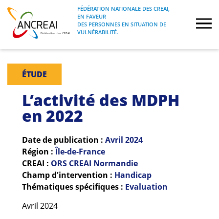
Skip
FÉDÉRATION NATIONALE DES CREAI,
to
EN FAVEUR
FÉDÉRATION NATIONALE DES CREAI, EN
ANCREAI
DES PERSONNES EN SITUATION DE
content
FAVEUR DES PERSONNES EN SITUATION
VULNÉRABILITÉ.
DE VULNÉRABILITÉ.
À propos
ÉTUDE
Etudes
L’activité des MDPH
en 2022
Journées nationales
Date de publication :
Avril
2024
Formations
Région :
Île-de-France
CREAI :
ORS CREAI Normandie
Projets Fédéraux
Champ d'intervention :
Handicap
Thématiques spécifiques :
Evaluation
Espace emploi
Avril 2024