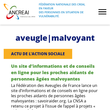
Skip
FÉDÉRATION NATIONALE DES CREAI,
to
EN FAVEUR
FÉDÉRATION NATIONALE DES CREAI, EN
ANCREAI
DES PERSONNES EN SITUATION DE
content
FAVEUR DES PERSONNES EN SITUATION
VULNÉRABILITÉ.
DE VULNÉRABILITÉ.
À propos
aveugle|malvoyant
Etudes
ACTU DE L'ACTION SOCIALE
Journées nationales
Un site d’informations et de conseils
Formations
en ligne pour les proches aidants de
personnes âgées malvoyantes
Projets Fédéraux
La Fédération des Aveugles de France lance un
site d’informations et de conseils en ligne pour
les proches aidants de personnes âgées
Espace emploi
malvoyantes : savoiraider.org. La CNSA a
retenu ce projet à l’issue de l’appel à projets «