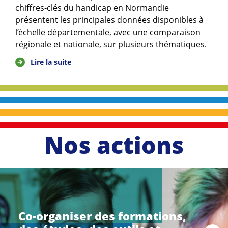
chiffres-clés du handicap en Normandie
présentent les principales données disponibles à
l’échelle départementale, avec une comparaison
régionale et nationale, sur plusieurs thématiques.
Lire la suite
Nos actions
li
r
e
Co-organiser des formations,
l
a