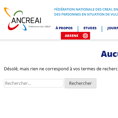
Skip
to
FÉDÉRATION NATIONALE DES CREAI, E
FÉDÉRATION NATIONALE DES CREA
DES PERSONNES EN SITUATION DE VUL
content
ANCREAI
À PROPOS
ETUDES
JOUR
ARSENE
Auc
Désolé, mais rien ne correspond à vos termes de recherch
Rechercher :