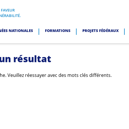
N FAVEUR
I, EN FAVEUR DES PERSONNES EN SITUATION DE VULNÉRABI
NÉRABILITÉ.
NÉES NATIONALES
FORMATIONS
PROJETS FÉDÉRAUX
un résultat
e. Veuillez réessayer avec des mots clés différents.