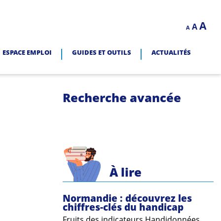
Decrease
Reset
In
A
A
LITÉ.
A
font
font
size.
fo
size.
ESPACE EMPLOI
GUIDES ET OUTILS
ACTUALITÉS
siz
Recherche avancée
À lire
Normandie : découvrez les
chiffres-clés du handicap
Fruits des indicateurs Handidonnées,