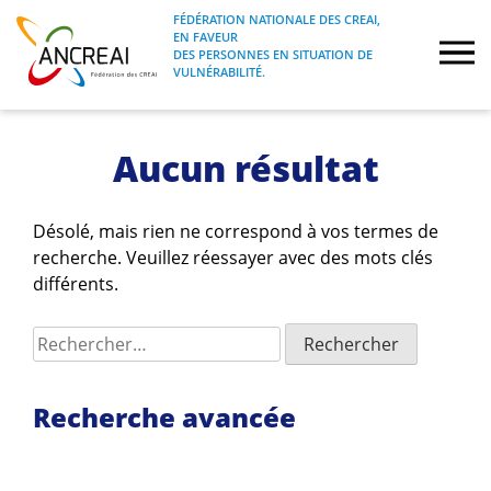
Skip
FÉDÉRATION NATIONALE DES CREAI,
to
EN FAVEUR
FÉDÉRATION NATIONALE DES CREAI, EN
ANCREAI
DES PERSONNES EN SITUATION DE
content
FAVEUR DES PERSONNES EN SITUATION
VULNÉRABILITÉ.
DE VULNÉRABILITÉ.
À propos
Aucun résultat
Etudes
Désolé, mais rien ne correspond à vos termes de
recherche. Veuillez réessayer avec des mots clés
Journées nationales
différents.
Formations
Rechercher :
Projets Fédéraux
Recherche avancée
Espace emploi