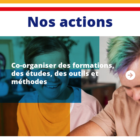
Nos actions
li
r
e
Co-organiser des formations,
l
des études, des outils et
a
s
méthodes
u
i
t
e