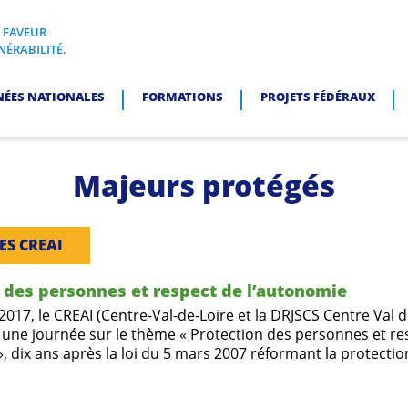
N FAVEUR
I, EN FAVEUR DES PERSONNES EN SITUATION DE VULNÉRABI
NÉRABILITÉ.
NÉES NATIONALES
FORMATIONS
PROJETS FÉDÉRAUX
Majeurs protégés
ES CREAI
 des personnes et respect de l’autonomie
 2017, le CREAI (Centre­-Val­-de­-Loire et la DRJSCS Centre Val 
 une journée sur le thème « Protection des personnes et re
, dix ans après la loi du 5 mars 2007 réformant la protectio