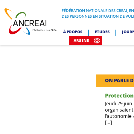
Skip
to
FÉDÉRATION NATIONALE DES CREAI, E
FÉDÉRATION NATIONALE DES CREA
DES PERSONNES EN SITUATION DE VUL
content
ANCREAI
À PROPOS
ETUDES
JOUR
ARSENE
ON PARLE D
Protection
Jeudi 29 juin
organisaient
l’autonomie »
[…]