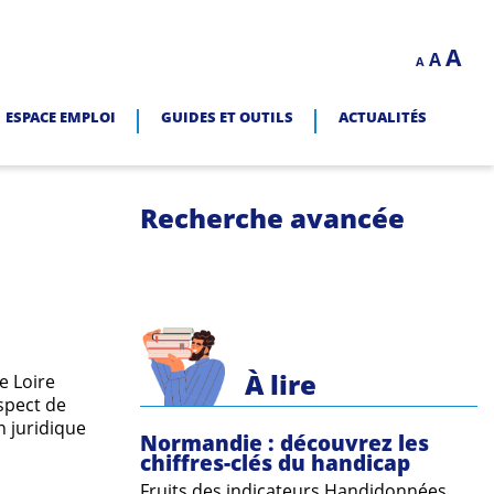
Decrease
Reset
In
A
A
LITÉ.
A
font
font
size.
fo
size.
ESPACE EMPLOI
GUIDES ET OUTILS
ACTUALITÉS
siz
Recherche avancée
À lire
de Loire
spect de
n juridique
Normandie : découvrez les
chiffres-clés du handicap
Fruits des indicateurs Handidonnées,