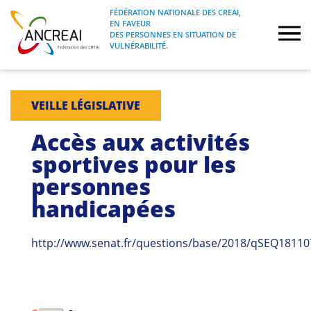
Skip
FÉDÉRATION NATIONALE DES CREAI,
to
EN FAVEUR
FÉDÉRATION NATIONALE DES CREAI, EN
ANCREAI
DES PERSONNES EN SITUATION DE
content
FAVEUR DES PERSONNES EN SITUATION
VULNÉRABILITÉ.
DE VULNÉRABILITÉ.
À propos
VEILLE LÉGISLATIVE
Etudes
Accès aux activités
sportives pour les
Journées nationales
personnes
handicapées
Formations
Projets Fédéraux
http://www.senat.fr/questions/base/2018/qSEQ18110
Espace emploi