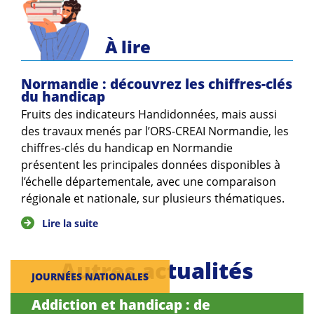
Guides et outils
À lire
Actualités
ARSENE
Normandie : découvrez les chiffres-clés
du handicap
Fruits des indicateurs Handidonnées, mais aussi
des travaux menés par l’ORS-CREAI Normandie, les
chiffres-clés du handicap en Normandie
présentent les principales données disponibles à
l’échelle départementale, avec une comparaison
régionale et nationale, sur plusieurs thématiques.
Lire la suite
Autres actualités
JOURNÉES NATIONALES
Addiction et handicap : de