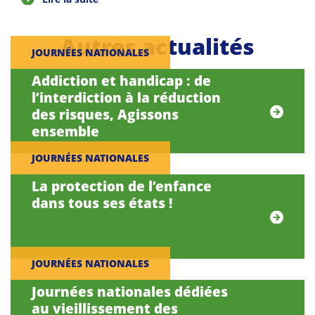
Autres actualités
JOURNÉES NATIONALES
Addiction et handicap : de
l’interdiction à la réduction
des risques, Agissons
ensemble
JOURNÉES NATIONALES
La protection de l’enfance
dans tous ses états !
JOURNÉES NATIONALES
Journées nationales dédiées
au vieillissement des