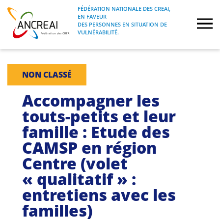
Skip
FÉDÉRATION NATIONALE DES CREAI,
to
EN FAVEUR
FÉDÉRATION NATIONALE DES CREAI, EN
ANCREAI
DES PERSONNES EN SITUATION DE
content
FAVEUR DES PERSONNES EN SITUATION
VULNÉRABILITÉ.
DE VULNÉRABILITÉ.
À propos
NON CLASSÉ
Etudes
Accompagner les
touts-petits et leur
Journées nationales
famille : Etude des
CAMSP en région
Formations
Centre (volet
Projets Fédéraux
« qualitatif » :
entretiens avec les
Espace emploi
familles)