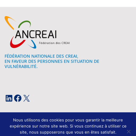
FÉDÉRATION NATIONALE DES CREAI,
EN FAVEUR DES PERSONNES EN SITUATION DE
VULNÉRABILITÉ.
LinkedIn
Facebook
X
Nous utilisons des cookies pour vous garantir la meilleure
expérience sur notre site web. Si vous continuez à utiliser ce
site, nous supposerons que vous en êtes satisfait.
Mentions légales