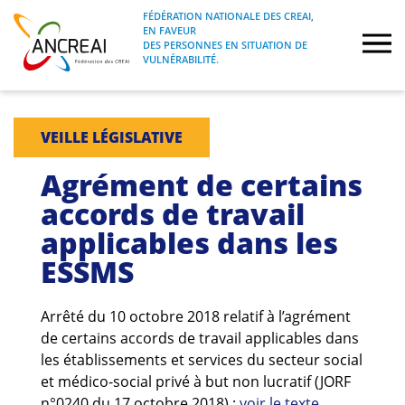
Skip
FÉDÉRATION NATIONALE DES CREAI,
to
EN FAVEUR
FÉDÉRATION NATIONALE DES CREAI, EN
ANCREAI
DES PERSONNES EN SITUATION DE
content
FAVEUR DES PERSONNES EN SITUATION
VULNÉRABILITÉ.
DE VULNÉRABILITÉ.
À propos
VEILLE LÉGISLATIVE
Etudes
Agrément de certains
accords de travail
Journées nationales
applicables dans les
ESSMS
Formations
Projets Fédéraux
Arrêté du 10 octobre 2018 relatif à l’agrément
de certains accords de travail applicables dans
les établissements et services du secteur social
Espace emploi
et médico-social privé à but non lucratif (JORF
n°0240 du 17 octobre 2018) :
voir le texte