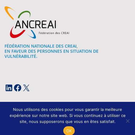
FÉDÉRATION NATIONALE DES CREAI,
EN FAVEUR DES PERSONNES EN SITUATION DE
VULNÉRABILITÉ.
LinkedIn
Facebook
X
Nous utilisons des cookies pour vous garantir la meilleure
expérience sur notre site web. Si vous continuez à utiliser ce
site, nous supposerons que vous en êtes satisfait.
Mentions légales
OK
Conception et développement : Kissagram Design