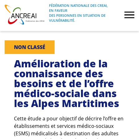
Skip
FÉDÉRATION NATIONALE DES CREAI,
to
EN FAVEUR
FÉDÉRATION NATIONALE DES CREAI, EN
ANCREAI
DES PERSONNES EN SITUATION DE
content
FAVEUR DES PERSONNES EN SITUATION
VULNÉRABILITÉ.
DE VULNÉRABILITÉ.
À propos
NON CLASSÉ
Etudes
Amélioration de la
connaissance des
Journées nationales
besoins et de l’offre
médico-sociale dans
Formations
les Alpes Martitimes
Projets Fédéraux
Cette étude a pour objectif de décrire l’offre en
Espace emploi
établissements et services médico-sociaux
(ESMS) médicalisés à destination des adultes