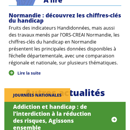
Guides et outils
Normandie : découvrez les chiffres-clés
Actualités
du handicap
Fruits des indicateurs Handidonnées, mais aussi
ARSENE
des travaux menés par l’ORS-CREAI Normandie, les
chiffres-clés du handicap en Normandie
présentent les principales données disponibles à
l’échelle départementale, avec une comparaison
régionale et nationale, sur plusieurs thématiques.
Lire la suite
Autres actualités
JOURNÉES NATIONALES
Addiction et handicap : de
l’interdiction à la réduction
des risques, Agissons
ensemble