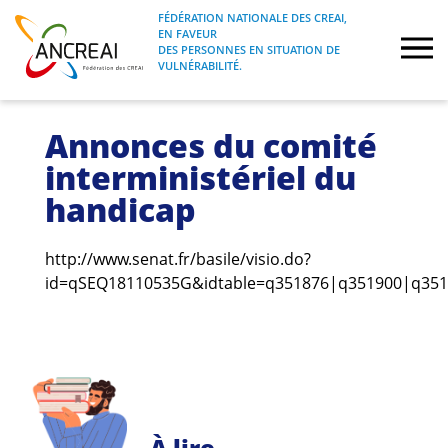
Skip
FÉDÉRATION NATIONALE DES CREAI,
to
EN FAVEUR
FÉDÉRATION NATIONALE DES CREAI, EN
ANCREAI
DES PERSONNES EN SITUATION DE
content
FAVEUR DES PERSONNES EN SITUATION
VULNÉRABILITÉ.
DE VULNÉRABILITÉ.
À propos
Annonces du comité
interministériel du
Etudes
handicap
Journées nationales
http://www.senat.fr/basile/visio.do?
id=qSEQ18110535G&idtable=q351876|q351900|q35
Formations
Projets Fédéraux
Espace emploi
À lire