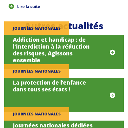
Lire la suite
Autres actualités
JOURNÉES NATIONALES
Addiction et handicap : de
l’interdiction à la réduction
des risques, Agissons
ensemble
JOURNÉES NATIONALES
La protection de l’enfance
dans tous ses états !
JOURNÉES NATIONALES
Journées nationales dédiées