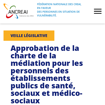
Skip
FÉDÉRATION NATIONALE DES CREAI,
to
EN FAVEUR
FÉDÉRATION NATIONALE DES CREAI, EN
ANCREAI
DES PERSONNES EN SITUATION DE
content
FAVEUR DES PERSONNES EN SITUATION
VULNÉRABILITÉ.
DE VULNÉRABILITÉ.
À propos
VEILLE LÉGISLATIVE
Etudes
Approbation de la
charte de la
Journées nationales
médiation pour les
personnels des
Formations
établissements
Projets Fédéraux
publics de santé,
sociaux et médico-
Espace emploi
sociaux