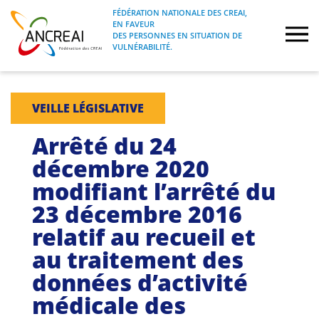
Skip
FÉDÉRATION NATIONALE DES CREAI,
to
EN FAVEUR
FÉDÉRATION NATIONALE DES CREAI, EN
ANCREAI
DES PERSONNES EN SITUATION DE
content
FAVEUR DES PERSONNES EN SITUATION
VULNÉRABILITÉ.
DE VULNÉRABILITÉ.
À propos
VEILLE LÉGISLATIVE
Etudes
Arrêté du 24
décembre 2020
Journées nationales
modifiant l’arrêté du
23 décembre 2016
Formations
relatif au recueil et
Projets Fédéraux
au traitement des
données d’activité
Espace emploi
médicale des