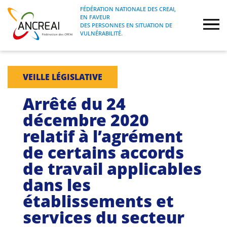
Skip
FÉDÉRATION NATIONALE DES CREAI,
to
EN FAVEUR
FÉDÉRATION NATIONALE DES CREAI, EN
ANCREAI
DES PERSONNES EN SITUATION DE
content
FAVEUR DES PERSONNES EN SITUATION
VULNÉRABILITÉ.
DE VULNÉRABILITÉ.
À propos
VEILLE LÉGISLATIVE
Etudes
Arrêté du 24
décembre 2020
Journées nationales
relatif à l’agrément
de certains accords
Formations
de travail applicables
Projets Fédéraux
dans les
établissements et
Espace emploi
services du secteur