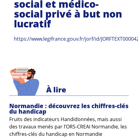
social et médico-
Guides et outils
social privé à but non
Actualités
lucratif
ARSENE
https://www.legifrance.gouv.fr/jorf/id/JORFTEXT0000
À lire
Normandie : découvrez les chiffres-clés
du handicap
Fruits des indicateurs Handidonnées, mais aussi
des travaux menés par l’ORS-CREAI Normandie, les
chiffres-clés du handicap en Normandie