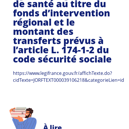
de santé au titre du
Guides et outils
fonds d’intervention
Actualités
régional et le
montant des
ARSENE
transferts prévus à
l’article L. 174-1-2 du
code sécurité sociale
https://www.legifrance.gouv.fr/affichTexte.do?
cidTexte=JORFTEXT000039106218&categorieLien=id
À lire