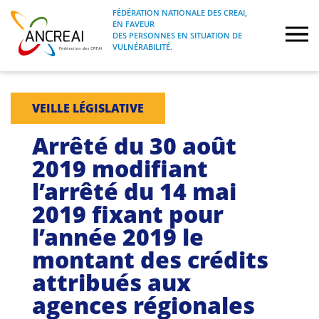
Skip
FÉDÉRATION NATIONALE DES CREAI,
to
EN FAVEUR
FÉDÉRATION NATIONALE DES CREAI, EN
ANCREAI
DES PERSONNES EN SITUATION DE
content
FAVEUR DES PERSONNES EN SITUATION
VULNÉRABILITÉ.
DE VULNÉRABILITÉ.
À propos
VEILLE LÉGISLATIVE
Etudes
Arrêté du 30 août
2019 modifiant
Journées nationales
l’arrêté du 14 mai
2019 fixant pour
Formations
l’année 2019 le
Projets Fédéraux
montant des crédits
attribués aux
Espace emploi
agences régionales