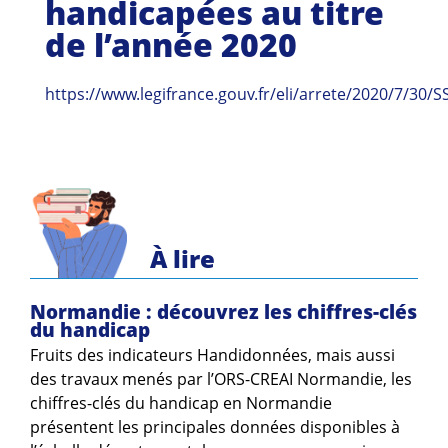
handicapées au titre
Guides et outils
de l’année 2020
Actualités
https://www.legifrance.gouv.fr/eli/arrete/2020/7/30/
ARSENE
À lire
Normandie : découvrez les chiffres-clés
du handicap
Fruits des indicateurs Handidonnées, mais aussi
des travaux menés par l’ORS-CREAI Normandie, les
chiffres-clés du handicap en Normandie
présentent les principales données disponibles à