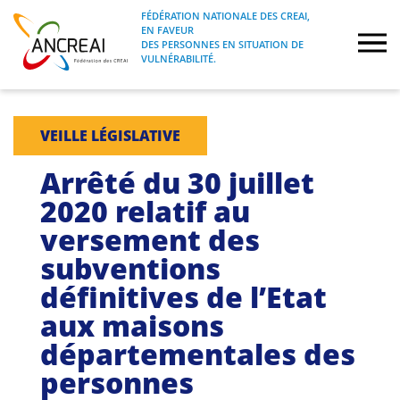
Skip
FÉDÉRATION NATIONALE DES CREAI,
to
EN FAVEUR
FÉDÉRATION NATIONALE DES CREAI, EN
ANCREAI
DES PERSONNES EN SITUATION DE
content
FAVEUR DES PERSONNES EN SITUATION
VULNÉRABILITÉ.
DE VULNÉRABILITÉ.
À propos
VEILLE LÉGISLATIVE
Etudes
Arrêté du 30 juillet
2020 relatif au
Journées nationales
versement des
subventions
Formations
définitives de l’Etat
Projets Fédéraux
aux maisons
départementales des
Espace emploi
personnes