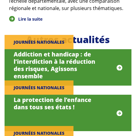
l’échelle départementale, avec une comparaison
régionale et nationale, sur plusieurs thématiques.
Lire la suite
Autres actualités
JOURNÉES NATIONALES
Addiction et handicap : de
l’interdiction à la réduction
des risques, Agissons
ensemble
JOURNÉES NATIONALES
La protection de l’enfance
dans tous ses états !
JOURNÉES NATIONALES