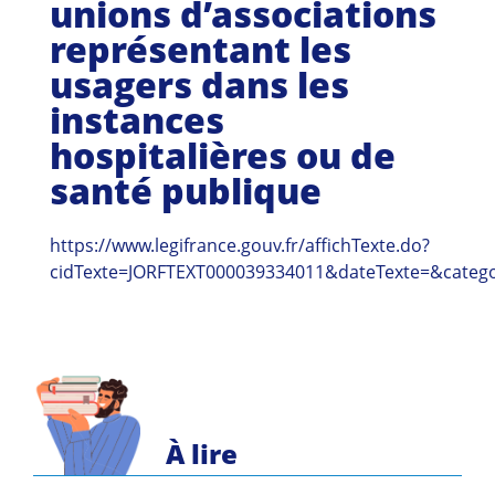
unions d’associations
Guides et outils
représentant les
Actualités
usagers dans les
instances
ARSENE
hospitalières ou de
santé publique
https://www.legifrance.gouv.fr/affichTexte.do?
cidTexte=JORFTEXT000039334011&dateTexte=&catego
À lire