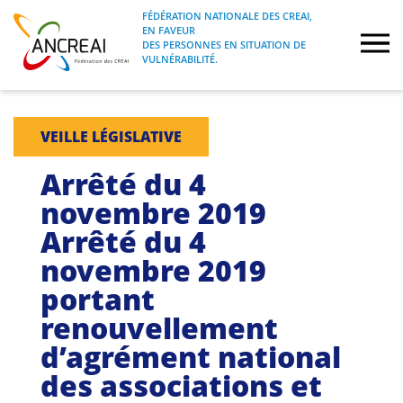
Skip
FÉDÉRATION NATIONALE DES CREAI,
to
EN FAVEUR
FÉDÉRATION NATIONALE DES CREAI, EN
ANCREAI
DES PERSONNES EN SITUATION DE
content
FAVEUR DES PERSONNES EN SITUATION
VULNÉRABILITÉ.
DE VULNÉRABILITÉ.
À propos
VEILLE LÉGISLATIVE
Etudes
Arrêté du 4
novembre 2019
Journées nationales
Arrêté du 4
novembre 2019
Formations
portant
Projets Fédéraux
renouvellement
d’agrément national
Espace emploi
des associations et