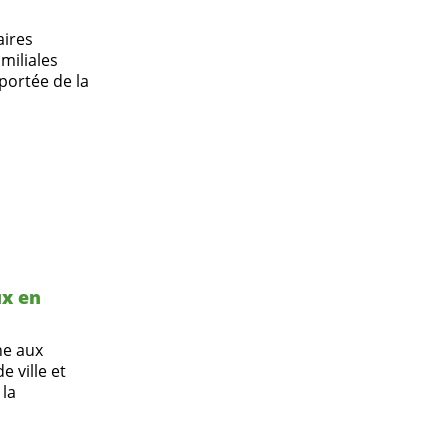
aires
miliales
 portée de la
ux en
ne aux
e ville et
 la