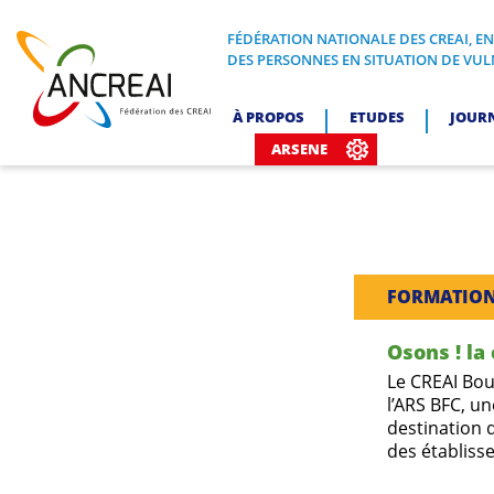
Skip
to
FÉDÉRATION NATIONALE DES CREAI, E
FÉDÉRATION NATIONALE DES CREA
DES PERSONNES EN SITUATION DE VUL
content
ANCREAI
À PROPOS
ETUDES
JOUR
ARSENE
FORMATIO
Osons ! la
Le CREAI Bou
l’ARS BFC, u
destination 
des établiss