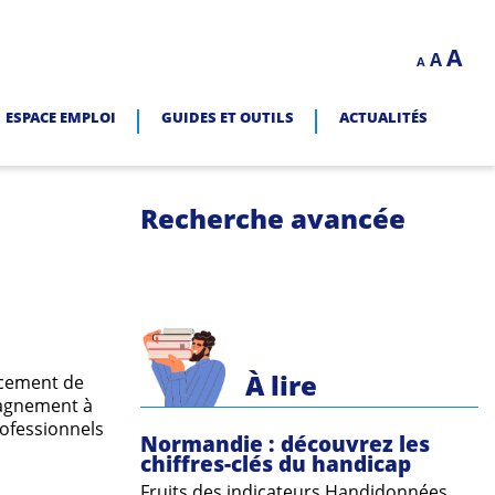
Decrease
Reset
In
A
A
LITÉ.
A
font
font
size.
fo
size.
ESPACE EMPLOI
GUIDES ET OUTILS
ACTUALITÉS
siz
Recherche avancée
À lire
ncement de
pagnement à
rofessionnels
Normandie : découvrez les
chiffres-clés du handicap
Fruits des indicateurs Handidonnées,