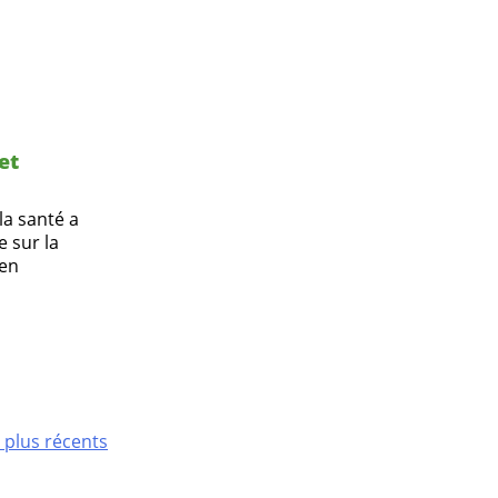
et
la santé a
e sur la
 en
s plus récents