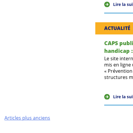
Lire la su
ACTUALITÉ
CAPS publi
handicap :
Le site inter
mis en ligne 
« Prévention
structures m
Lire la su
Navigation
Articles plus anciens
des