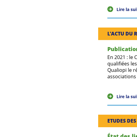
Lire la su
L'ACTU DU 
Publicatio
En 2021 : le
qualifiées le
Qualiopi le 
associations
Lire la su
ETUDES DES
État des l