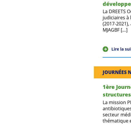
développe
La DREETS Oc
judiciaires à
(2017-2021), 
MJAGBF […]
Lire la su
JOURNÉES 
1ère Journ
structures
La mission P
antibiotiques
secteur médi
thématique e