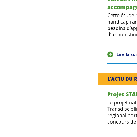
accompagn
Cette étude 
handicap rar
besoins d’ap
d’un questio
Lire la su
L'ACTU DU 
Projet STA
Le projet nat
Transdiscipl
régional por
concours de 