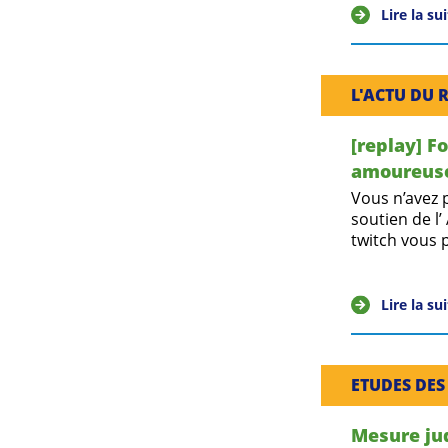
Lire la su
L'ACTU DU 
[replay] F
amoureuse,
Vous n’avez 
soutien de l’
twitch vous 
Lire la su
ETUDES DES
Mesure jud