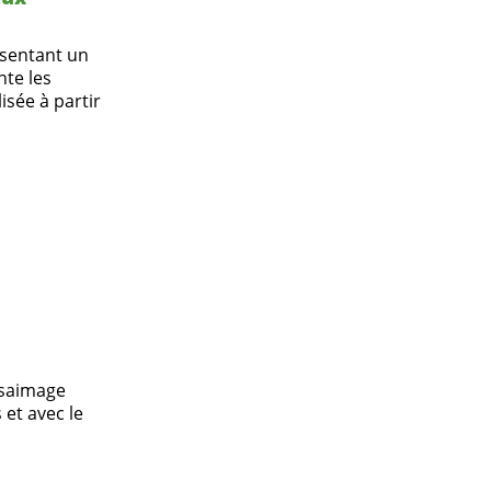
ésentant un
nte les
sée à partir
ssaimage
et avec le