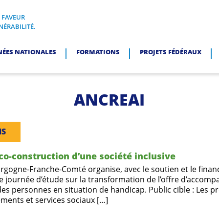
N FAVEUR
I, EN FAVEUR DES PERSONNES EN SITUATION DE VULNÉRABI
NÉRABILITÉ.
NÉES NATIONALES
FORMATIONS
PROJETS FÉDÉRAUX
ANCREAI
NS
 co-construction d’une société inclusive
rgogne-Franche-Comté organise, avec le soutien et le fina
ne journée d’étude sur la transformation de l’offre d’accom
des personnes en situation de handicap. Public cible : Les p
ements et services sociaux […]