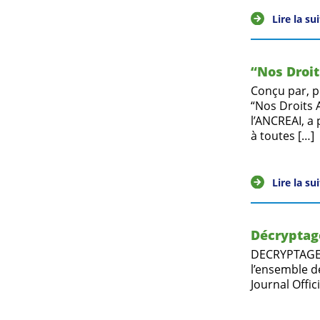
Lire la su
“Nos Droit
Conçu par, p
“Nos Droits A
l’ANCREAI, a 
à toutes […]
Lire la su
Décryptage
DECRYPTAGE, l
l’ensemble d
Journal Offic