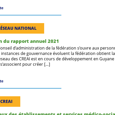
ite
RÉSEAU NATIONAL
n du rapport annuel 2021
 Conseil d’administration de la fédération s’ouvre aux perso
s instances de gouvernance évoluent la fédération obtient la 
réseau des CREAI est en cours de développement en Guyane
 s’associent pour créer […]
ite
 CREAI
ieux des établissements et services médico-soci