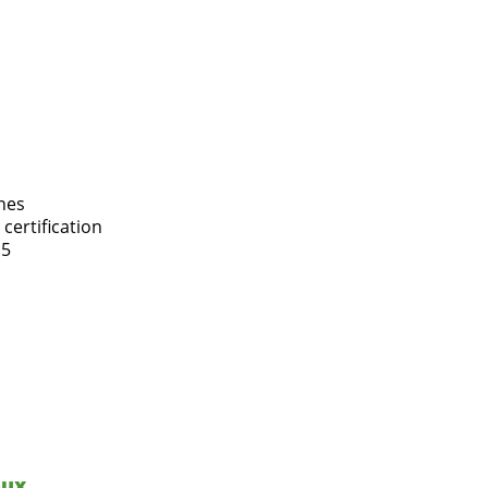
nnes
certification
 5
aux