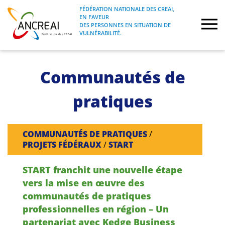
Skip
FÉDÉRATION NATIONALE DES CREAI,
to
EN FAVEUR
FÉDÉRATION NATIONALE DES CREAI, EN
ANCREAI
DES PERSONNES EN SITUATION DE
content
FAVEUR DES PERSONNES EN SITUATION
VULNÉRABILITÉ.
DE VULNÉRABILITÉ.
À propos
Communautés de
Etudes
pratiques
Journées nationales
COMMUNAUTÉS DE PRATIQUES
/
PROJETS FÉDÉRAUX
/
START
Formations
START franchit une nouvelle étape
Projets Fédéraux
vers la mise en œuvre des
communautés de pratiques
Espace emploi
professionnelles en région – Un
partenariat avec Kedge Business