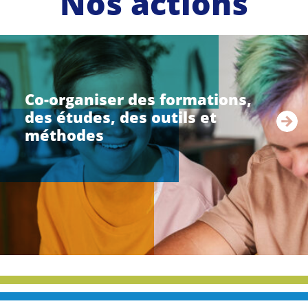
Nos actions
li
r
e
Co-organiser des formations,
l
des études, des outils et
a
s
méthodes
u
i
t
e