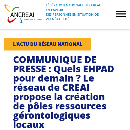
Skip
FÉDÉRATION NATIONALE DES CREAI,
to
EN FAVEUR
FÉDÉRATION NATIONALE DES CREAI, EN
ANCREAI
DES PERSONNES EN SITUATION DE
content
FAVEUR DES PERSONNES EN SITUATION
VULNÉRABILITÉ.
DE VULNÉRABILITÉ.
À propos
L'ACTU DU RÉSEAU NATIONAL
Etudes
COMMUNIQUE DE
PRESSE : Quels EHPAD
Journées nationales
pour demain ? Le
réseau de CREAI
Formations
propose la création
Projets Fédéraux
de pôles ressources
gérontologiques
Espace emploi
locaux