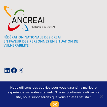
FÉDÉRATION NATIONALE DES CREAI,
EN FAVEUR DES PERSONNES EN SITUATION DE
VULNÉRABILITÉ.
LinkedIn
Facebook
X
Nous utilisons des cookies pour vous garantir la meilleure
expérience sur notre site web. Si vous continuez à utiliser ce
site, nous supposerons que vous en êtes satisfait.
Mentions légales
OK
Conception et développement : Kissagram Design