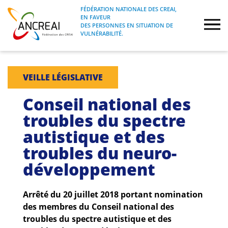
Skip
FÉDÉRATION NATIONALE DES CREAI,
to
EN FAVEUR
FÉDÉRATION NATIONALE DES CREAI, EN
ANCREAI
DES PERSONNES EN SITUATION DE
content
FAVEUR DES PERSONNES EN SITUATION
VULNÉRABILITÉ.
DE VULNÉRABILITÉ.
À propos
VEILLE LÉGISLATIVE
Etudes
Conseil national des
troubles du spectre
Journées nationales
autistique et des
troubles du neuro-
Formations
développement
Projets Fédéraux
Arrêté du 20 juillet 2018 portant nomination
Espace emploi
des membres du Conseil national des
troubles du spectre autistique et des