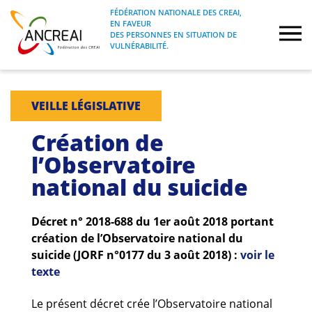
Skip
FÉDÉRATION NATIONALE DES CREAI,
to
EN FAVEUR
FÉDÉRATION NATIONALE DES CREAI, EN
ANCREAI
DES PERSONNES EN SITUATION DE
content
FAVEUR DES PERSONNES EN SITUATION
VULNÉRABILITÉ.
DE VULNÉRABILITÉ.
À propos
VEILLE LÉGISLATIVE
Etudes
Création de
l’Observatoire
Journées nationales
national du suicide
Formations
Décret n° 2018-688 du 1er août 2018 portant
création de l’Observatoire national du
Projets Fédéraux
suicide (JORF n°0177 du 3 août 2018) :
voir le
texte
Espace emploi
Le présent décret crée l’Observatoire national