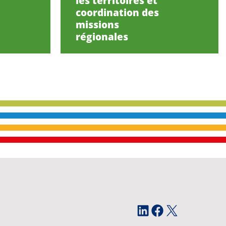
les territoires et
coordination des
missions
régionales
LinkedIn
Facebook
X