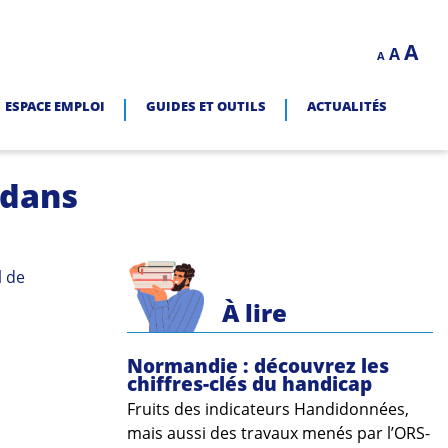
Decrease
Reset
In
A
A
LITÉ.
A
font
font
size.
fo
size.
ESPACE EMPLOI
GUIDES ET OUTILS
ACTUALITÉS
siz
 dans
l de
À lire
Normandie : découvrez les
chiffres-clés du handicap
Fruits des indicateurs Handidonnées,
mais aussi des travaux menés par l’ORS-