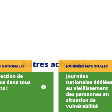
Autres actualités
S NATIONALES
JOURNÉES NATIONALES
tection de
Journées
nce dans tous
nationales dédiée
ts !
au vieillissement
des personnes en
situation de
vulnérabilité