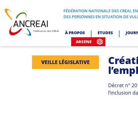
Skip
to
FÉDÉRATION NATIONALE DES CREAI, E
FÉDÉRATION NATIONALE DES CREA
DES PERSONNES EN SITUATION DE VUL
content
ANCREAI
À PROPOS
ETUDES
JOUR
ARSENE
Créati
VEILLE LÉGISLATIVE
l’empl
Décret n° 20
l’inclusion d