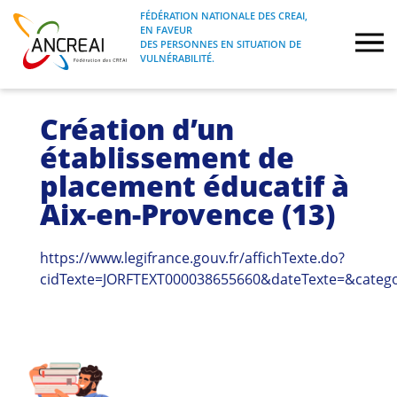
Skip
FÉDÉRATION NATIONALE DES CREAI,
to
EN FAVEUR
FÉDÉRATION NATIONALE DES CREAI, EN
ANCREAI
DES PERSONNES EN SITUATION DE
content
FAVEUR DES PERSONNES EN SITUATION
VULNÉRABILITÉ.
DE VULNÉRABILITÉ.
À propos
Création d’un
établissement de
Etudes
placement éducatif à
Aix-en-Provence (13)
Journées nationales
https://www.legifrance.gouv.fr/affichTexte.do?
Formations
cidTexte=JORFTEXT000038655660&dateTexte=&catego
Projets Fédéraux
Espace emploi