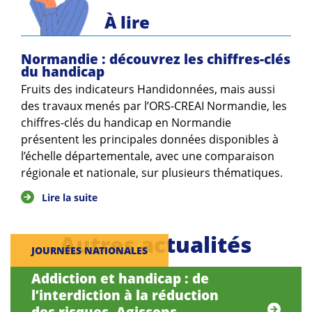
Guides et outils
À lire
Actualités
Normandie : découvrez les chiffres-clés
du handicap
ARSENE
Fruits des indicateurs Handidonnées, mais aussi
des travaux menés par l’ORS-CREAI Normandie, les
chiffres-clés du handicap en Normandie
présentent les principales données disponibles à
l’échelle départementale, avec une comparaison
régionale et nationale, sur plusieurs thématiques.
Lire la suite
Autres actualités
JOURNÉES NATIONALES
Addiction et handicap : de
l’interdiction à la réduction
des risques, Agissons