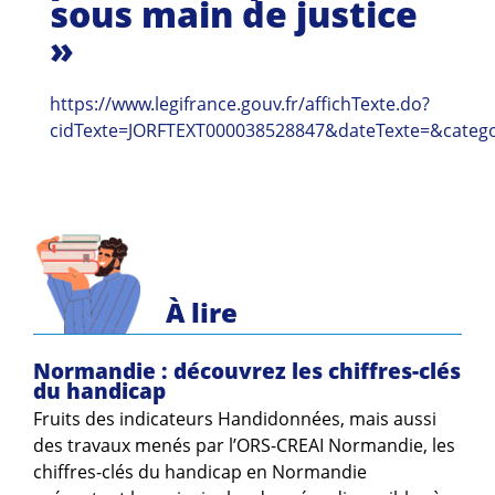
sous main de justice
Guides et outils
»
Actualités
https://www.legifrance.gouv.fr/affichTexte.do?
ARSENE
cidTexte=JORFTEXT000038528847&dateTexte=&catego
À lire
Normandie : découvrez les chiffres-clés
du handicap
Fruits des indicateurs Handidonnées, mais aussi
des travaux menés par l’ORS-CREAI Normandie, les
chiffres-clés du handicap en Normandie