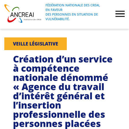
Skip
FÉDÉRATION NATIONALE DES CREAI,
to
EN FAVEUR
FÉDÉRATION NATIONALE DES CREAI, EN
ANCREAI
DES PERSONNES EN SITUATION DE
content
FAVEUR DES PERSONNES EN SITUATION
VULNÉRABILITÉ.
DE VULNÉRABILITÉ.
À propos
VEILLE LÉGISLATIVE
Etudes
Création d’un service
à compétence
Journées nationales
nationale dénommé
« Agence du travail
Formations
d’intérêt général et
Projets Fédéraux
l’insertion
professionnelle des
Espace emploi
personnes placées