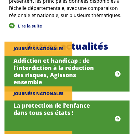
présentent les principales données disponibles à
l’échelle départementale, avec une comparaison
régionale et nationale, sur plusieurs thématiques.
Lire la suite
Autres actualités
JOURNÉES NATIONALES
Addiction et handicap : de
l’interdiction à la réduction
des risques, Agissons
ensemble
JOURNÉES NATIONALES
La protection de l’enfance
dans tous ses états !