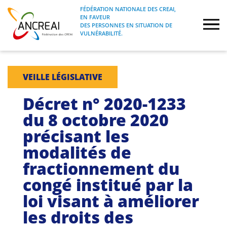
Skip
FÉDÉRATION NATIONALE DES CREAI,
to
EN FAVEUR
FÉDÉRATION NATIONALE DES CREAI, EN
ANCREAI
DES PERSONNES EN SITUATION DE
content
FAVEUR DES PERSONNES EN SITUATION
VULNÉRABILITÉ.
DE VULNÉRABILITÉ.
À propos
VEILLE LÉGISLATIVE
Etudes
Décret n° 2020-1233
du 8 octobre 2020
Journées nationales
précisant les
modalités de
Formations
fractionnement du
Projets Fédéraux
congé institué par la
loi visant à améliorer
Espace emploi
les droits des