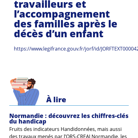
travailleurs et
Guides et outils
l’accompagnement
Actualités
des familles après le
décès d’un enfant
ARSENE
https://www.legifrance.gouv.fr/jorf/id/JORFTEXT0000
À lire
Normandie : découvrez les chiffres-clés
du handicap
Fruits des indicateurs Handidonnées, mais aussi
des travaux menés par l’ORS-CREAI Normandie, les