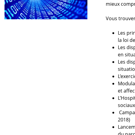
mieux compre
Vous trouver
Les pri
la loi 
Les dis
en situ
Les dis
situati
L’exerc
Modulat
et affe
L’Hospi
sociaux
Campagn
2018)
Lanceme
du parc