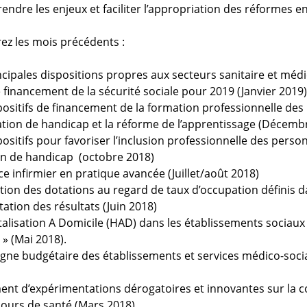
ndre les enjeux et faciliter l’appropriation des réformes en
ez les mois précédents :
ncipales dispositions propres aux secteurs sanitaire et médi
de financement de la sécurité sociale pour 2019 (Janvier 2019)
positifs de financement de la formation professionnelle de
ation de handicap et la réforme de l’apprentissage (Décemb
positifs pour favoriser l’inclusion professionnelle des perso
on de handicap (octobre 2018)
ice infirmier en pratique avancée (Juillet/août 2018)
ion des dotations au regard de taux d’occupation définis 
ctation des résultats (Juin 2018)
talisation A Domicile (HAD) dans les établissements sociaux
 » (Mai 2018).
e budgétaire des établissements et services médico-sociau
nt d’expérimentations dérogatoires et innovantes sur la c
ours de santé (Mars 2018)