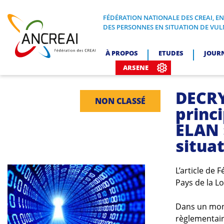
Skip
to
FÉDÉRATION NATIONALE DES CREAI, E
FÉDÉRATION NATIONALE DES CREA
DES PERSONNES EN SITUATION DE VUL
content
ANCREAI
À PROPOS
ETUDES
JOUR
ARSENE
DECRY
NON CLASSÉ
princi
ELAN 
situat
L’article de 
Pays de la Lo
Dans un mond
règlementai