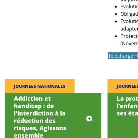
Evoluti
Obligat
Evoluti
adapter
Protect
(Novem
Télécharger
JOURNÉES NATIONALES
JOURNÉE
Addiction et
La pro
handicap : de
l’enfa
l’interdiction à la
ses éta
réduction des
risques, Agissons
ensemble