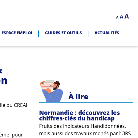
Decrease
Reset
In
A
A
LITÉ.
A
font
font
size.
fo
size.
ESPACE EMPLOI
GUIDES ET OUTILS
ACTUALITÉS
siz
«
en
À lire
lle du CREAI
Normandie : découvrez les
chiffres-clés du handicap
Fruits des indicateurs Handidonnées,
mais aussi des travaux menés par l’ORS-
hème pour