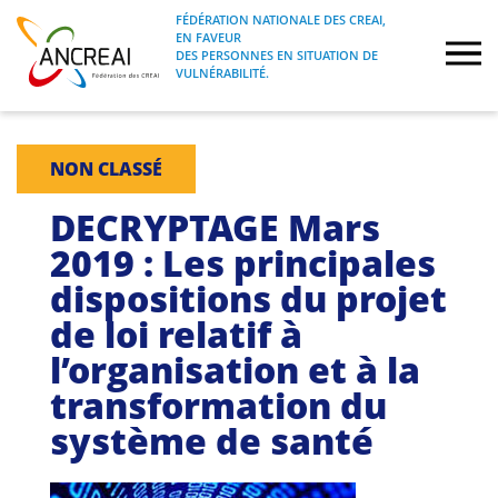
Skip
FÉDÉRATION NATIONALE DES CREAI,
to
EN FAVEUR
FÉDÉRATION NATIONALE DES CREAI, EN
ANCREAI
DES PERSONNES EN SITUATION DE
content
FAVEUR DES PERSONNES EN SITUATION
VULNÉRABILITÉ.
DE VULNÉRABILITÉ.
À propos
NON CLASSÉ
Etudes
DECRYPTAGE Mars
2019 : Les principales
Journées nationales
dispositions du projet
de loi relatif à
Formations
l’organisation et à la
Projets Fédéraux
transformation du
système de santé
Espace emploi