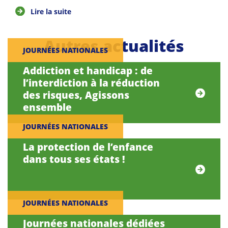
Lire la suite
Autres actualités
JOURNÉES NATIONALES
Addiction et handicap : de
l’interdiction à la réduction
des risques, Agissons
ensemble
JOURNÉES NATIONALES
La protection de l’enfance
dans tous ses états !
JOURNÉES NATIONALES
Journées nationales dédiées