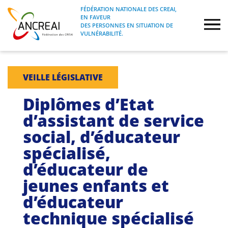
Skip
FÉDÉRATION NATIONALE DES CREAI,
to
EN FAVEUR
FÉDÉRATION NATIONALE DES CREAI, EN
ANCREAI
DES PERSONNES EN SITUATION DE
content
FAVEUR DES PERSONNES EN SITUATION
VULNÉRABILITÉ.
DE VULNÉRABILITÉ.
À propos
VEILLE LÉGISLATIVE
Etudes
Diplômes d’Etat
d’assistant de service
Journées nationales
social, d’éducateur
spécialisé,
Formations
d’éducateur de
Projets Fédéraux
jeunes enfants et
d’éducateur
Espace emploi
technique spécialisé