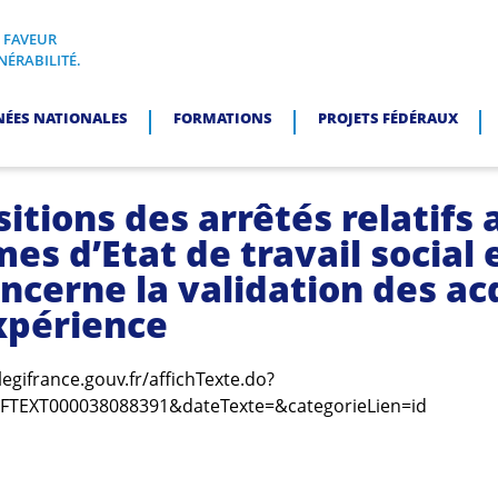
N FAVEUR
I, EN FAVEUR DES PERSONNES EN SITUATION DE VULNÉRABI
NÉRABILITÉ.
NÉES NATIONALES
FORMATIONS
PROJETS FÉDÉRAUX
itions des arrêtés relatifs 
es d’Etat de travail social 
oncerne la validation des ac
expérience
legifrance.gouv.fr/affichTexte.do?
RFTEXT000038088391&dateTexte=&categorieLien=id