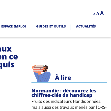
Decrease
Reset
In
A
A
LITÉ.
A
font
font
size.
fo
size.
ESPACE EMPLOI
GUIDES ET OUTILS
ACTUALITÉS
siz
aux
en ce
quis
À lire
Normandie : découvrez les
chiffres-clés du handicap
Fruits des indicateurs Handidonnées,
mais aussi des travaux menés par l’ORS-