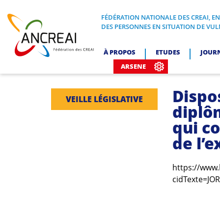
Skip
to
FÉDÉRATION NATIONALE DES CREAI, E
FÉDÉRATION NATIONALE DES CREA
DES PERSONNES EN SITUATION DE VUL
content
ANCREAI
À PROPOS
ETUDES
JOUR
ARSENE
Dispos
VEILLE LÉGISLATIVE
diplôm
qui c
de l’
https://www.
cidTexte=JO