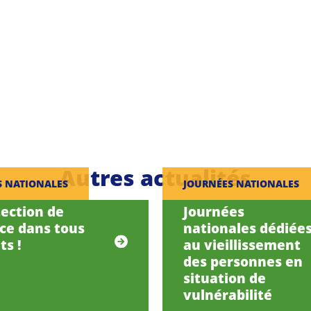
Autres actualités
S NATIONALES
JOURNÉES NATIONALES
tection de
Journées
nce dans tous
nationales dédiée
ts !
au vieillissement
des personnes en
situation de
vulnérabilité