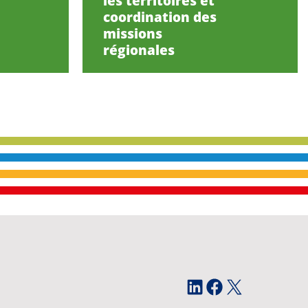
les territoires et
coordination des
missions
régionales
LinkedIn
Facebook
X