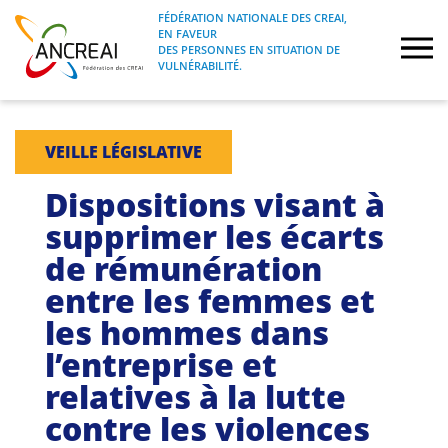
Skip
FÉDÉRATION NATIONALE DES CREAI,
to
EN FAVEUR
FÉDÉRATION NATIONALE DES CREAI, EN
ANCREAI
DES PERSONNES EN SITUATION DE
content
FAVEUR DES PERSONNES EN SITUATION
VULNÉRABILITÉ.
DE VULNÉRABILITÉ.
À propos
VEILLE LÉGISLATIVE
Etudes
Dispositions visant à
supprimer les écarts
Journées nationales
de rémunération
entre les femmes et
Formations
les hommes dans
Projets Fédéraux
l’entreprise et
relatives à la lutte
Espace emploi
contre les violences