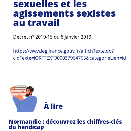
sexuelles et les
Guides et outils
agissements sexistes
Actualités
au travail
ARSENE
Décret n° 2019-15 du 8 janvier 2019
https://www.legifrance.gouv.fr/affichTexte.do?
cidTexte=JORFTEXT000037964765&categorieLien=id
À lire
Normandie : découvrez les chiffres-clés
du handicap