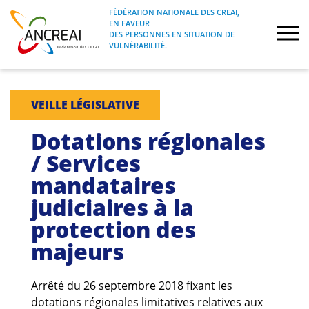
Skip
FÉDÉRATION NATIONALE DES CREAI,
to
EN FAVEUR
FÉDÉRATION NATIONALE DES CREAI, EN
ANCREAI
DES PERSONNES EN SITUATION DE
content
FAVEUR DES PERSONNES EN SITUATION
VULNÉRABILITÉ.
DE VULNÉRABILITÉ.
À propos
VEILLE LÉGISLATIVE
Etudes
Dotations régionales
/ Services
Journées nationales
mandataires
judiciaires à la
Formations
protection des
Projets Fédéraux
majeurs
Espace emploi
Arrêté du 26 septembre 2018 fixant les
dotations régionales limitatives relatives aux