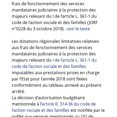
Guides et outils
frais de fonctionnement des services
mandataires judiciaires à la protection des
majeurs relevant du I de l’article L. 361-1 du
Actualités
code de l’action sociale et des familles (JORF
ARSENE
n°0228 du 3 octobre 2018) :
voir le texte
Les dotations régionales limitatives relatives
aux frais de fonctionnement des services
mandataires judiciaires à la protection des
majeurs relevant du
I de l’article L. 361-1 du
code de l’action sociale et des familles
imputables aux prestations prises en charge
par l’Etat pour l’année 2018 sont fixées
conformément au tableau annexé au présent
arrêté.
La décision d’autorisation budgétaire
mentionnée à l’
article R. 314-36 du code de
l’action sociale et des familles
est notifiée par le
préfet aux services mentionnés au 15° de