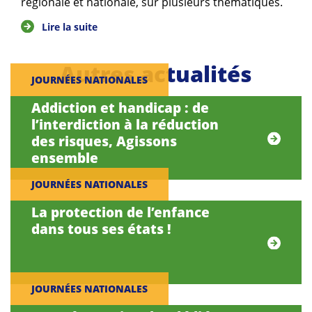
régionale et nationale, sur plusieurs thématiques.
Lire la suite
Autres actualités
JOURNÉES NATIONALES
Addiction et handicap : de
l’interdiction à la réduction
des risques, Agissons
ensemble
JOURNÉES NATIONALES
La protection de l’enfance
dans tous ses états !
JOURNÉES NATIONALES