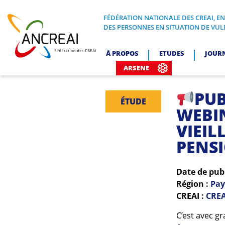
Skip
to
FÉDÉRATION NATIONALE DES CREAI, E
FÉDÉRATION NATIONALE DES CREA
DES PERSONNES EN SITUATION DE VUL
content
ANCREAI
À PROPOS
ETUDES
JOUR
ARSENE
PUB
ÉTUDE
WEBI
VIEIL
PENSI
Date de pub
Région :
Pay
CREAI :
CREA
C’est avec gr