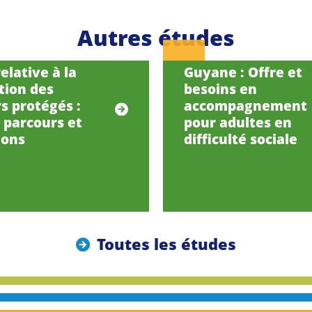
Autres études
elative à la
Guyane : Offre et
tion des
besoins en
s protégés :
accompagnement
, parcours et
pour adultes en
ions
difficulté sociale
Toutes les études