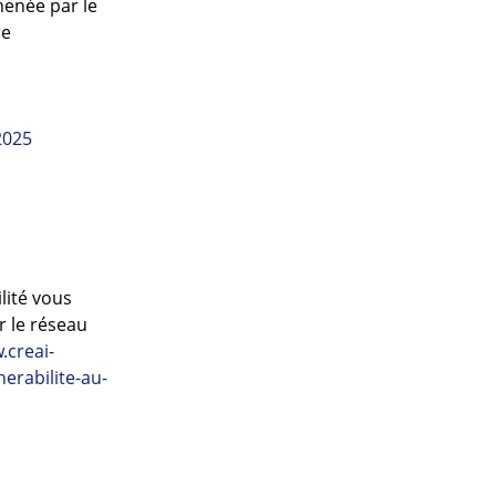
menée par le
re
2025
lité vous
r le réseau
.creai-
erabilite-au-