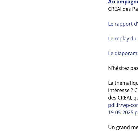
Accompagner
CREAI des Pa
Le rapport d
Le replay du 
Le diaporama
N’hésitez pas
La thématiqu
intéresse ? 
des CREAI, qu
pdl.fr/wp-co
19-05-2025.p
Un grand mer