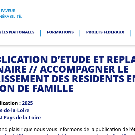
N FAVEUR
I, EN FAVEUR DES PERSONNES EN SITUATION DE VULNÉRABI
NÉRABILITÉ.
NÉES NATIONALES
FORMATIONS
PROJETS FÉDÉRAUX
LICATION D’ETUDE ET REPL
NAIRE // ACCOMPAGNER LE
LISSEMENT DES RESIDENTS E
ON DE FAMILLE
lication :
2025
s-de-la-Loire
I Pays de la Loire
and plaisir que nous vous informons de la publication de l’é