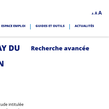
Decrease
Reset
In
A
A
LITÉ.
A
font
font
size.
fo
size.
ESPACE EMPLOI
GUIDES ET OUTILS
ACTUALITÉS
siz
AY DU
Recherche avancée
N
tude intitulée