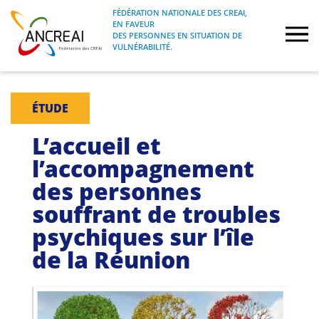
Skip
FÉDÉRATION NATIONALE DES CREAI,
to
EN FAVEUR
FÉDÉRATION NATIONALE DES CREAI, EN
ANCREAI
DES PERSONNES EN SITUATION DE
content
FAVEUR DES PERSONNES EN SITUATION
VULNÉRABILITÉ.
DE VULNÉRABILITÉ.
À propos
ÉTUDE
Etudes
L’accueil et
l’accompagnement
Journées nationales
des personnes
souffrant de troubles
Formations
psychiques sur l’île
Projets Fédéraux
de la Réunion
Espace emploi