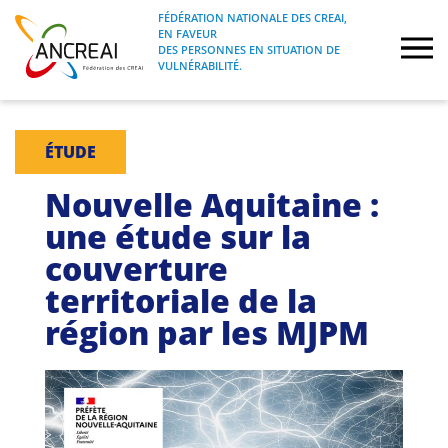
Skip
FÉDÉRATION NATIONALE DES CREAI,
to
EN FAVEUR
FÉDÉRATION NATIONALE DES CREAI, EN
ANCREAI
DES PERSONNES EN SITUATION DE
content
FAVEUR DES PERSONNES EN SITUATION
VULNÉRABILITÉ.
DE VULNÉRABILITÉ.
À propos
ÉTUDE
Etudes
Nouvelle Aquitaine :
une étude sur la
Journées nationales
couverture
territoriale de la
Formations
région par les MJPM
Projets Fédéraux
Espace emploi