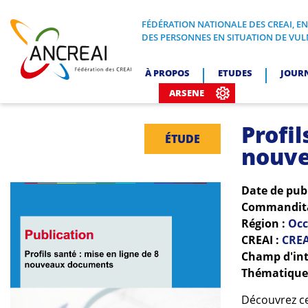
Skip
to
FÉDÉRATION NATIONALE DES CREAI, E
FÉDÉRATION NATIONALE DES CREA
DES PERSONNES EN SITUATION DE VUL
content
ANCREAI
À PROPOS
ETUDES
JOUR
ARSENE
Profil
ÉTUDE
nouv
Date de pub
Commanditai
Région :
Occ
CREAI :
CREA
Champ d'int
Thématiques
Découvrez ce