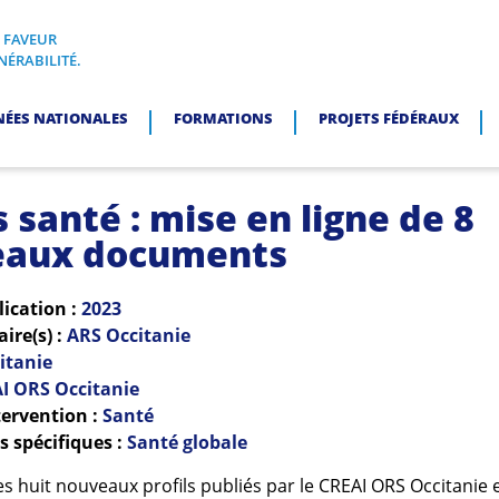
N FAVEUR
I, EN FAVEUR DES PERSONNES EN SITUATION DE VULNÉRABI
NÉRABILITÉ.
NÉES NATIONALES
FORMATIONS
PROJETS FÉDÉRAUX
s santé : mise en ligne de 8
eaux documents
lication :
2023
re(s) :
ARS Occitanie
itanie
I ORS Occitanie
ervention :
Santé
 spécifiques :
Santé globale
s huit nouveaux profils publiés par le CREAI ORS Occitanie