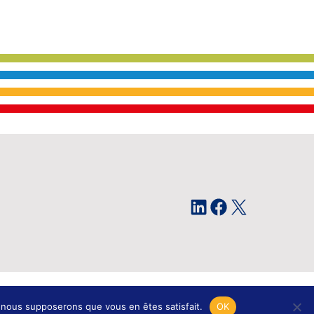
LinkedIn
Facebook
X
issagram Design
e, nous supposerons que vous en êtes satisfait.
OK