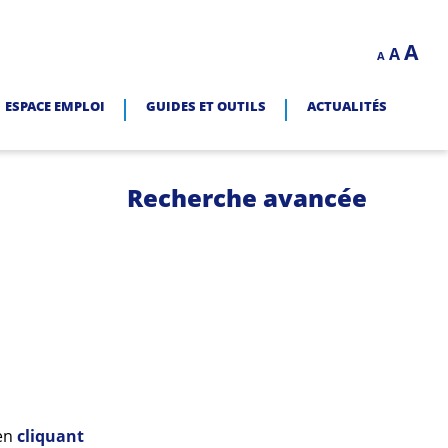
Decrease
Reset
In
A
A
LITÉ.
A
font
font
size.
fo
size.
ESPACE EMPLOI
GUIDES ET OUTILS
ACTUALITÉS
siz
Recherche avancée
 en
cliquant