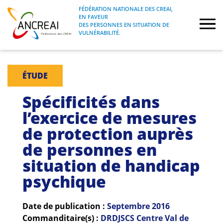
Skip
FÉDÉRATION NATIONALE DES CREAI,
to
EN FAVEUR
FÉDÉRATION NATIONALE DES CREAI, EN
ANCREAI
DES PERSONNES EN SITUATION DE
content
FAVEUR DES PERSONNES EN SITUATION
VULNÉRABILITÉ.
DE VULNÉRABILITÉ.
À propos
ÉTUDE
Etudes
Spécificités dans
l’exercice de mesures
Journées nationales
de protection auprès
de personnes en
Formations
situation de handicap
Projets Fédéraux
psychique
Espace emploi
Date de publication :
Septembre
2016
Commanditaire(s) :
DRDJSCS Centre Val de