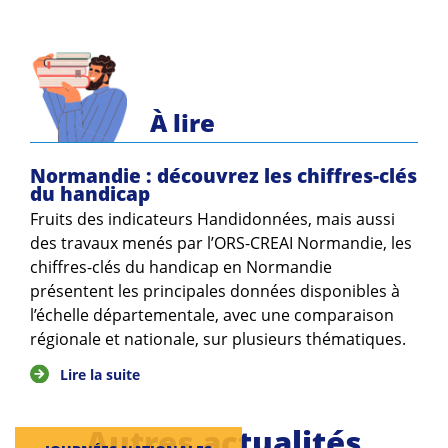
Guides et outils
Actualités
ARSENE
À lire
Normandie : découvrez les chiffres-clés
du handicap
Fruits des indicateurs Handidonnées, mais aussi
des travaux menés par l’ORS-CREAI Normandie, les
chiffres-clés du handicap en Normandie
présentent les principales données disponibles à
l’échelle départementale, avec une comparaison
régionale et nationale, sur plusieurs thématiques.
Lire la suite
Autres actualités