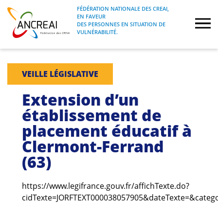
Skip
FÉDÉRATION NATIONALE DES CREAI,
to
EN FAVEUR
FÉDÉRATION NATIONALE DES CREAI, EN
ANCREAI
DES PERSONNES EN SITUATION DE
content
FAVEUR DES PERSONNES EN SITUATION
VULNÉRABILITÉ.
DE VULNÉRABILITÉ.
À propos
VEILLE LÉGISLATIVE
Etudes
Extension d’un
établissement de
Journées nationales
placement éducatif à
Clermont-Ferrand
Formations
(63)
Projets Fédéraux
https://www.legifrance.gouv.fr/affichTexte.do?
Espace emploi
cidTexte=JORFTEXT000038057905&dateTexte=&catego