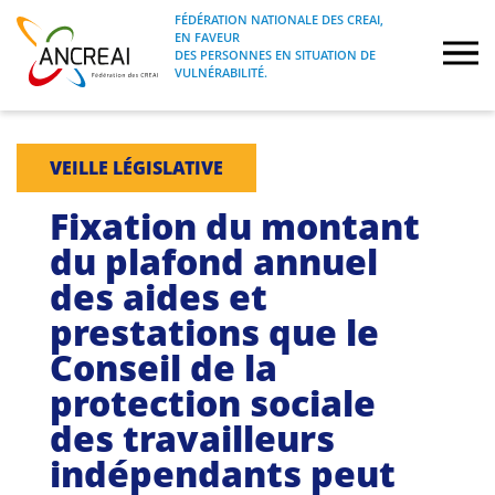
Skip
FÉDÉRATION NATIONALE DES CREAI,
to
EN FAVEUR
FÉDÉRATION NATIONALE DES CREAI, EN
ANCREAI
DES PERSONNES EN SITUATION DE
content
FAVEUR DES PERSONNES EN SITUATION
VULNÉRABILITÉ.
DE VULNÉRABILITÉ.
À propos
VEILLE LÉGISLATIVE
Etudes
Fixation du montant
du plafond annuel
Journées nationales
des aides et
prestations que le
Formations
Conseil de la
Projets Fédéraux
protection sociale
des travailleurs
Espace emploi
indépendants peut