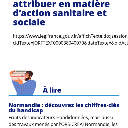
attribuer en matière
Guides et outils
d’action sanitaire et
Actualités
sociale
ARSENE
https://www.legifrance.gouv.fr/affichTexte.do;jses
cidTexte=JORFTEXT000038040070&dateTexte=&oldAc
À lire
Normandie : découvrez les chiffres-clés
du handicap
Fruits des indicateurs Handidonnées, mais aussi
des travaux menés par l’ORS-CREAI Normandie, les