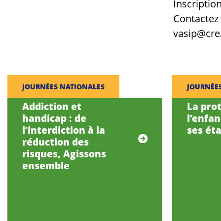
Inscription
Contactez 
vasip@crea
JOURNÉES NATIONALES
JOURNÉE
Addiction et
La pro
handicap : de
l’enfa
l’interdiction à la
ses éta
réduction des
risques, Agissons
ensemble