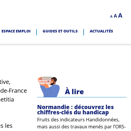
Decrease
Reset
In
A
A
LITÉ.
A
font
font
size.
fo
size.
ESPACE EMPLOI
GUIDES ET OUTILS
ACTUALITÉS
siz
tive,
À lire
e-de-France
etitia
Normandie : découvrez les
chiffres-clés du handicap
Fruits des indicateurs Handidonnées,
s les
mais aussi des travaux menés par l’ORS-