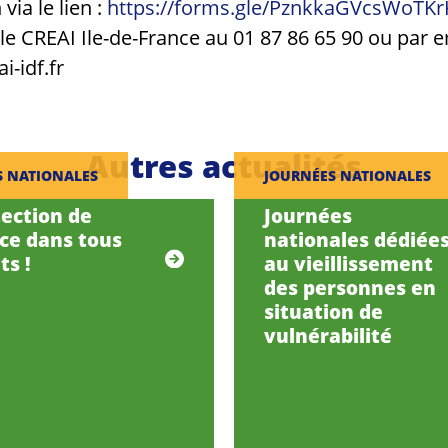
 via le lien :
https://forms.gle/PznkkaGVcsWoTKr
le CREAI Ile-de-France au 01 87 86 65 90 ou par e
i-idf.fr
Autres actualités
S NATIONALES
JOURNÉES NATIONALES
tection de
Journées
nce dans tous
nationales dédiée
ts !
au vieillissement
des personnes en
situation de
vulnérabilité