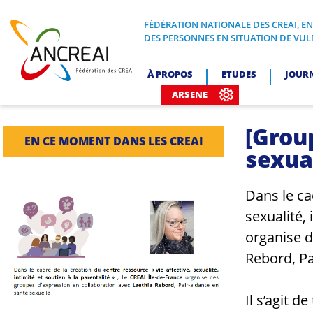
Skip
to
FÉDÉRATION NATIONALE DES CREAI, E
FÉDÉRATION NATIONALE DES CREA
DES PERSONNES EN SITUATION DE VUL
content
ANCREAI
À PROPOS
ETUDES
JOUR
ARSENE
[Grou
EN CE MOMENT DANS LES CREAI
sexual
Dans le ca
sexualité, 
organise d
Rebord, Pa
Il s’agit d