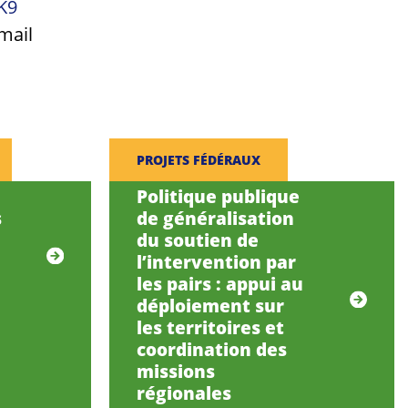
K9
mail
PROJETS FÉDÉRAUX
Politique publique
s
de généralisation
du soutien de
l’intervention par
les pairs : appui au
déploiement sur
les territoires et
coordination des
missions
régionales