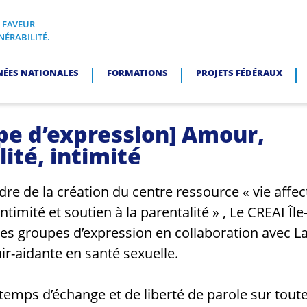
N FAVEUR
I, EN FAVEUR DES PERSONNES EN SITUATION DE VULNÉRABI
NÉRABILITÉ.
NÉES NATIONALES
FORMATIONS
PROJETS FÉDÉRAUX
pe d’expression] Amour,
ité, intimité
dre de la création du centre ressource « vie affec
intimité et soutien à la parentalité » , Le CREAI Îl
es groupes d’expression en collaboration avec La
ir-aidante en santé sexuelle.
e temps d’échange et de liberté de parole sur toute